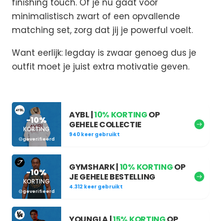
finishing touch. Of je nu gaat voor
minimalistisch zwart of een opvallende
matching set, zorg dat jij je powerful voelt.
Want eerlijk: legday is zwaar genoeg dus je
outfit moet je juist extra motivatie geven.
AYBL |
10% KORTING
OP
-10%
GEHELE COLLECTIE
KORTING
940 keer gebruikt
geverifieerd
GYMSHARK |
10% KORTING
OP
-10%
JE GEHELE BESTELLING
KORTING
4.312 keer gebruikt
geverifieerd
YOUNGLA |
15% KORTING
OP