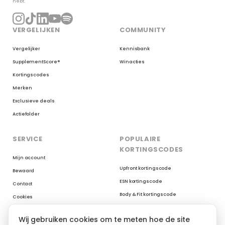
hebt.
VERGELIJKEN
COMMUNITY
Vergelijker
Kennisbank
SupplementScore®
Winacties
Kortingscodes
Merken
Exclusieve deals
Actiefolder
SERVICE
POPULAIRE
KORTINGSCODES
Mijn account
Upfront kortingscode
Bewaard
ESN kortingscode
Contact
Body & Fit kortingscode
Cookies
Myprotein kortingscode
Reviews op Trustpilot
Wij gebruiken cookies om te meten hoe de site
XXL Nutrition kortingscode