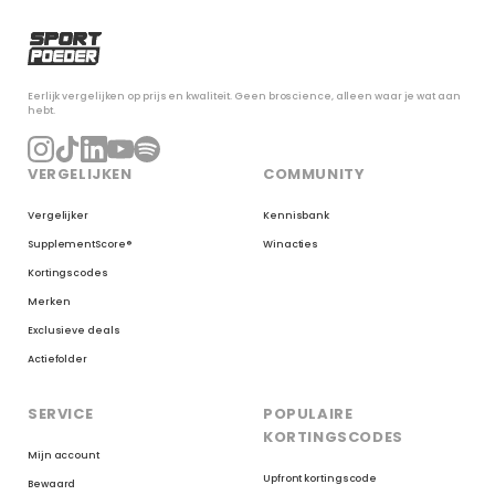
Eerlijk vergelijken op prijs en kwaliteit. Geen broscience, alleen waar je wat aan
hebt.
VERGELIJKEN
COMMUNITY
Vergelijker
Kennisbank
SupplementScore®
Winacties
Kortingscodes
Merken
Exclusieve deals
Actiefolder
SERVICE
POPULAIRE
KORTINGSCODES
Mijn account
Upfront kortingscode
Bewaard