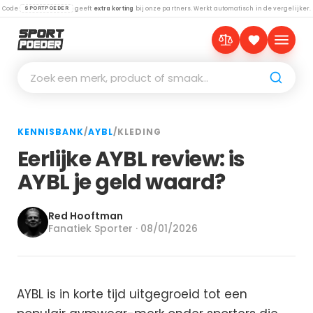
Code
geeft
extra korting
bij onze partners. Werkt automatisch in de vergelijker.
SPORTPOEDER
Zoek een merk, product of smaak…
KENNISBANK
/
AYBL
/
KLEDING
Eerlijke AYBL review: is
AYBL je geld waard?
Red Hooftman
Fanatiek Sporter · 08/01/2026
AYBL is in korte tijd uitgegroeid tot een