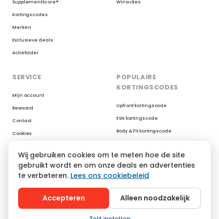
SupplementScore®
Winacties
Kortingscodes
Merken
Exclusieve deals
Actiefolder
SERVICE
POPULAIRE
KORTINGSCODES
Mijn account
Upfront kortingscode
Bewaard
ESN kortingscode
Contact
Body & Fit kortingscode
Cookies
Myprotein kortingscode
Reviews op Trustpilot
Wij gebruiken cookies om te meten hoe de site
XXL Nutrition kortingscode
gebruikt wordt en om onze deals en advertenties
AYBL kortingscode
te verbeteren.
Lees ons cookiebeleid
YoungLA kortingscode
Gymshark kortingscode
Accepteren
Alleen noodzakelijk
Zelf instellen