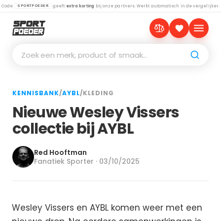
Code
geeft
extra korting
bij onze partners. Werkt automatisch in de vergelijker.
SPORTPOEDER
Zoek een merk, product of smaak…
KENNISBANK
/
AYBL
/
KLEDING
Nieuwe Wesley Vissers
collectie bij AYBL
Red Hooftman
Fanatiek Sporter · 03/10/2025
Wesley Vissers en AYBL komen weer met een