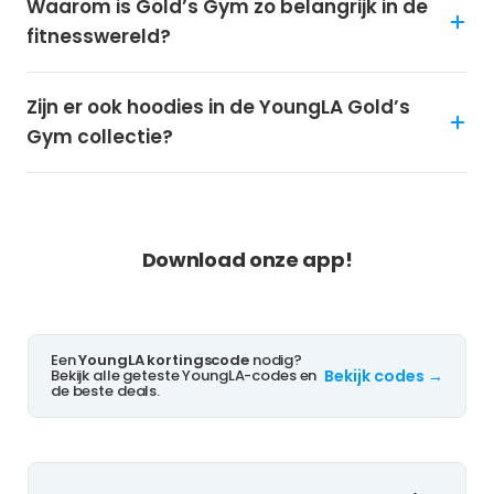
Waarom is Gold’s Gym zo belangrijk in de
fitnesswereld?
Zijn er ook hoodies in de YoungLA Gold’s
Gym collectie?
NOOIT MEER KORTING MISSEN?
Download onze app!
Een
YoungLA kortingscode
nodig?
Bekijk alle geteste YoungLA-codes en
Bekijk codes →
de beste deals.