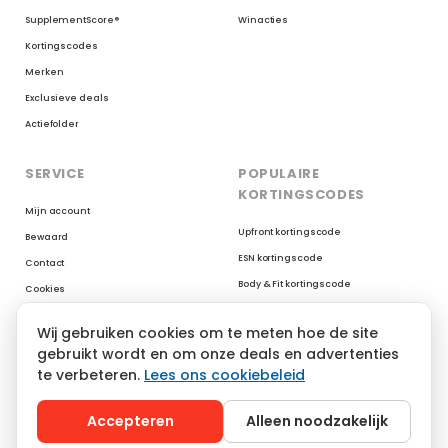
SupplementScore®
Winacties
Kortingscodes
Merken
Exclusieve deals
Actiefolder
SERVICE
POPULAIRE
KORTINGSCODES
Mijn account
Upfront kortingscode
Bewaard
ESN kortingscode
Contact
Body & Fit kortingscode
Cookies
Myprotein kortingscode
Reviews op Trustpilot
Wij gebruiken cookies om te meten hoe de site
XXL Nutrition kortingscode
gebruikt wordt en om onze deals en advertenties
AYBL kortingscode
te verbeteren.
Lees ons cookiebeleid
YoungLA kortingscode
Gymshark kortingscode
Accepteren
Alleen noodzakelijk