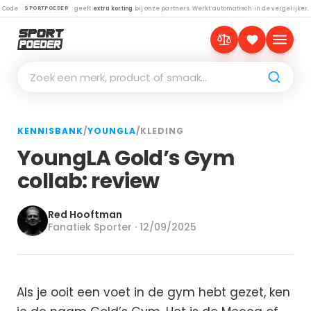
Code
geeft
extra korting
bij onze partners. Werkt automatisch in de vergelijker.
SPORTPOEDER
Zoek een merk, product of smaak…
KENNISBANK
/
YOUNGLA
/
KLEDING
YoungLA Gold’s Gym
collab: review
Red Hooftman
Fanatiek Sporter · 12/09/2025
Als je ooit een voet in de gym hebt gezet, ken