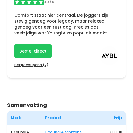
4.8
/ 5
Comfort staat hier centraal. De joggers zijn
stevig genoeg voor legday, maar relaxed
genoeg voor een rust dag. Precies dat
veelzijdige wat YoungLA zo populair maakt.
Bestel direct
Bekijk coupons (2)
Samenvatting
Merk
Product
Prijs
1. YoungLA
1. YoungLA tanktops
€38,00