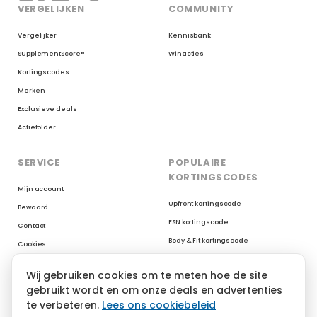
VERGELIJKEN
COMMUNITY
Vergelijker
Kennisbank
SupplementScore®
Winacties
Kortingscodes
Merken
Exclusieve deals
Actiefolder
SERVICE
POPULAIRE
KORTINGSCODES
Mijn account
Upfront kortingscode
Bewaard
ESN kortingscode
Contact
Body & Fit kortingscode
Cookies
Myprotein kortingscode
Reviews op Trustpilot
Wij gebruiken cookies om te meten hoe de site
XXL Nutrition kortingscode
gebruikt wordt en om onze deals en advertenties
AYBL kortingscode
te verbeteren.
Lees ons cookiebeleid
YoungLA kortingscode