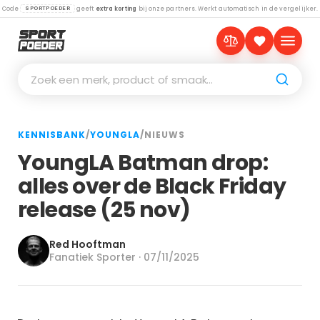
Code
geeft
extra korting
bij onze partners. Werkt automatisch in de vergelijker.
SPORTPOEDER
Zoek een merk, product of smaak…
KENNISBANK
/
YOUNGLA
/
NIEUWS
YoungLA Batman drop:
alles over de Black Friday
release (25 nov)
Red Hooftman
Fanatiek Sporter · 07/11/2025