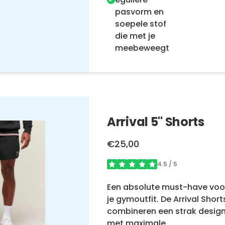
pasvorm en
soepele stof
die met je
meebeweegt
Arrival 5" Shorts
€25,00
4.5
/ 5
Een absolute must-have voo
je gymoutfit. De Arrival Short
combineren een strak desig
met maximale