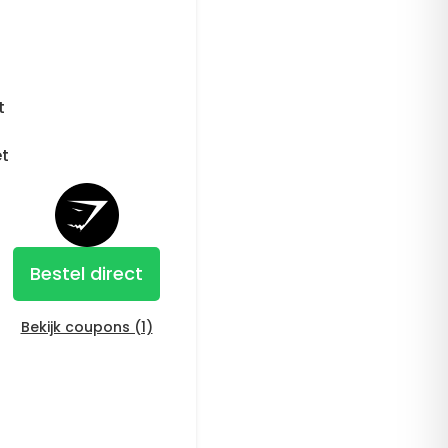
t
et
Bestel direct
Bekijk coupons (1)