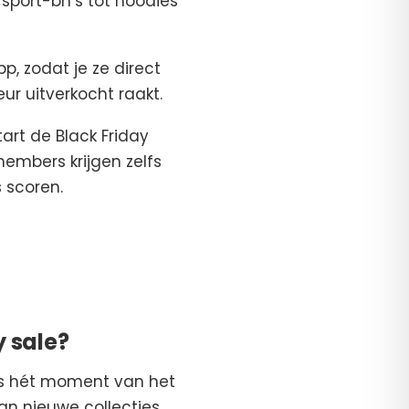
 sport-bh’s tot hoodies
p, zodat je ze direct
ur uitverkocht raakt.
art de Black Friday
members krijgen zelfs
 scoren.
 sale?
 is hét moment van het
van nieuwe collecties