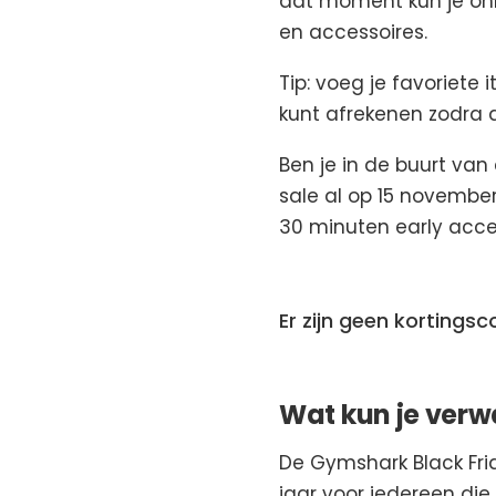
dat moment kun je onli
en accessoires.
Tip: voeg je favoriete 
kunt afrekenen zodra d
Ben je in de buurt van
sale al op 15 november
30 minuten early acce
Er zijn geen kortings
Wat kun je verw
De Gymshark Black Frid
jaar voor iedereen die 