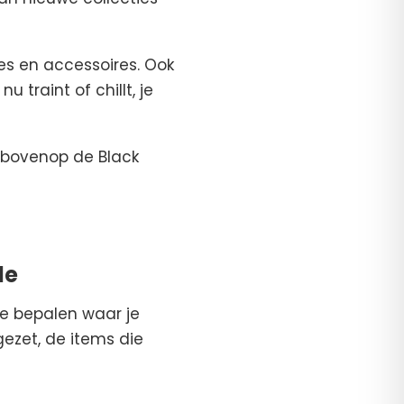
ies en accessoires. Ook
 traint of chillt, je
 bovenop de Black
le
te bepalen waar je
gezet, de items die