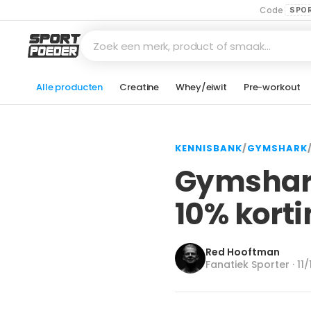
Code
SPO
Zoek een merk, product of smaak…
Alle producten
Creatine
Whey/eiwit
Pre-workout
KENNISBANK
/
GYMSHARK
Gymshark
10% korti
Red Hooftman
Fanatiek Sporter · 11