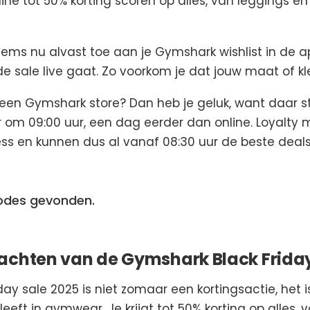
ne tot 50% korting scoren op alles, van leggings en
items nu alvast toe aan je Gymshark wishlist in de ap
e sale live gaat. Zo voorkom je dat jouw maat of kle
 een Gymshark store? Dan heb je geluk, want daar st
 om 09:00 uur, een dag eerder dan online. Loyalty 
ss en kunnen dus al vanaf 08:30 uur de beste deals
codes gevonden.
achten van de Gymshark Black Friday
ay sale 2025 is niet zomaar een kortingsactie, het
leeft in gymwear. Je krijgt tot 50% korting op alles, 