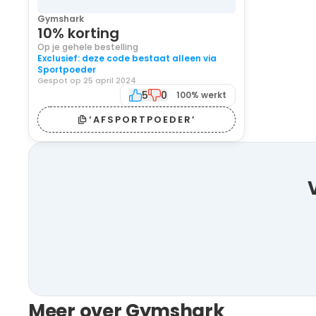
Gymshark
10% korting
Op je gehele bestelling
Exclusief: deze code bestaat alleen via
Sportpoeder
Gespot op 25 april 2024
5
0
100% werkt
‘AFSPORTPOEDER’
Meer over Gymshark