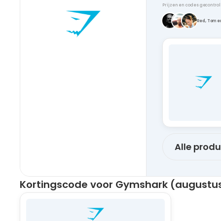
Prijzen en codes gecontro
Red, Tom e
Alle prod
Kortingscode voor Gymshark (augustu