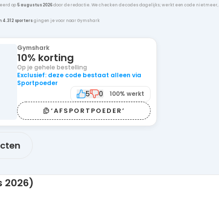
leerd op
5 augustus 2026
door de redactie. We checken de codes dagelijks; werkt een code niet meer
n 4.312 sporters
gingen je voor naar Gymshark
Gymshark
10% korting
Op je gehele bestelling
Exclusief: deze code bestaat alleen via
Sportpoeder
5
0
100% werkt
‘AFSPORTPOEDER’
ucten
s 2026)