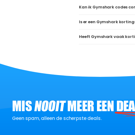
Kan ik Gymshark codes co
Is er een Gymshark korting
Heeft Gymshark vaak kort
MIS
NOOIT
MEER EEN
DEA
Geen spam, alleen de scherpste deals.