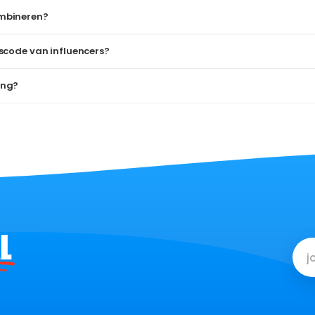
mbineren?
scode van influencers?
ing?
L