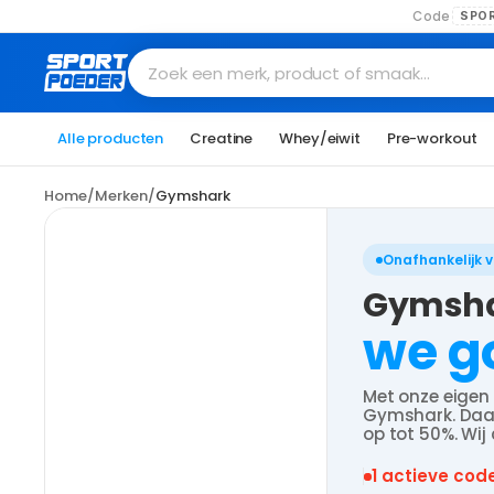
Code
SPO
Zoek een merk, product of smaak…
Alle producten
Creatine
Whey/eiwit
Pre-workout
Home
/
Merken
/
Gymshark
Onafhankelijk 
Gymshar
we g
Met onze eigen 
Gymshark. Daar
op tot 50%. Wi
1 actieve cod