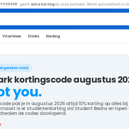
geeft
extra korting
bij onze partners. Werkt automatisch in de
RTPOEDER
Vitamines
Drinks
Kleding
vergeleken merk
k kortingscode augustus 20
ot you.
code pak je in augustus 2026 altijd 10% korting op alles bij
naast is er studentenkorting via Student Beans en lopen 
j checken de codes doorlopend.
e