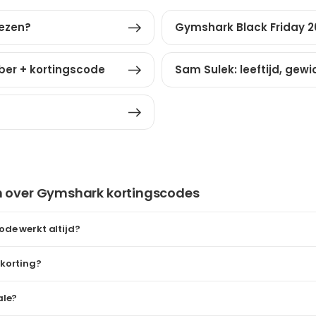
iezen?
Gymshark Black Friday 20
ber + kortingscode
Sam Sulek: leeftijd, gew
n over Gymshark kortingscodes
de werkt altijd?
korting?
ale?