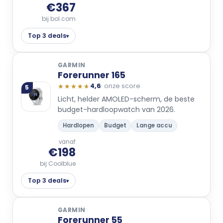
€367
bij bol.com
Top 3 deals
▾
GARMIN
Forerunner 165
★★★★★
★★★★★
4,6
· onze score
5
Licht, helder AMOLED-scherm, de beste
budget-hardloopwatch van 2026.
Hardlopen
Budget
Lange accu
vanaf
€198
bij Coolblue
Top 3 deals
▾
GARMIN
Forerunner 55