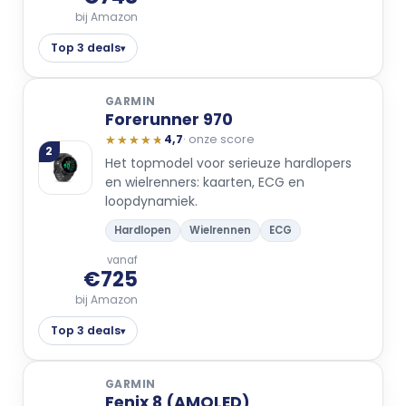
bij Amazon
Top 3 deals
▾
GARMIN
Forerunner 970
★★★★★
★★★★★
4,7
· onze score
2
Het topmodel voor serieuze hardlopers
en wielrenners: kaarten, ECG en
loopdynamiek.
Hardlopen
Wielrennen
ECG
vanaf
€725
bij Amazon
Top 3 deals
▾
GARMIN
Fenix 8 (AMOLED)