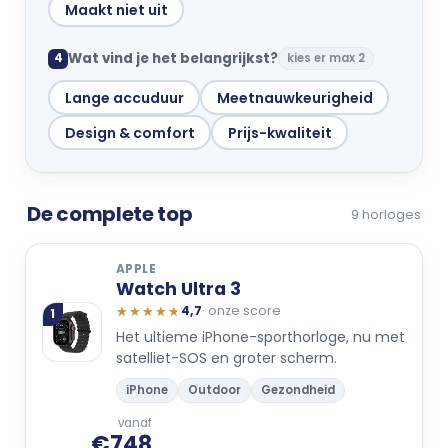
Maakt niet uit
Wat vind je het belangrijkst?
4
kies er max 2
Lange accuduur
Meetnauwkeurigheid
Design & comfort
Prijs-kwaliteit
De complete top
9 horloges
APPLE
Watch Ultra 3
★★★★★
★★★★★
4,7
· onze score
1
Het ultieme iPhone-sporthorloge, nu met
satelliet-SOS en groter scherm.
iPhone
Outdoor
Gezondheid
vanaf
€748