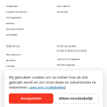
Vergelijker
Kennisbank
SupplementScore®
Winacties
Kortingscodes
Merken
Exclusieve deals
Actiefolder
SERVICE
POPULAIRE
KORTINGSCODES
Mijn account
Upfront kortingscode
Bewaard
ESN kortingscode
Contact
Body & Fit kortingscode
Cookies
Wij gebruiken cookies om te meten hoe de site
Myprotein kortingscode
Reviews op Trustpilot
gebruikt wordt en om onze deals en advertenties te
XXL Nutrition kortingscode
verbeteren.
Lees ons cookiebeleid
AYBL kortingscode
YoungLA kortingscode
Accepteren
Alleen noodzakelijk
Gymshark kortingscode