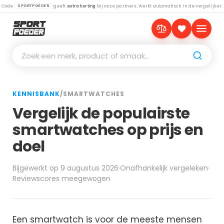
Code
geeft
extra korting
bij onze partners. Werkt automatisch in de vergelijker.
SPORTPOEDER
Zoek een merk, product of smaak…
KENNISBANK
/
SMARTWATCHES
Vergelijk de populairste
smartwatches op prijs en
doel
Bijgewerkt op 9 augustus 2026
·
Onafhankelijk vergeleken
·
Reviewscores meegewogen
Een smartwatch is voor de meeste mensen