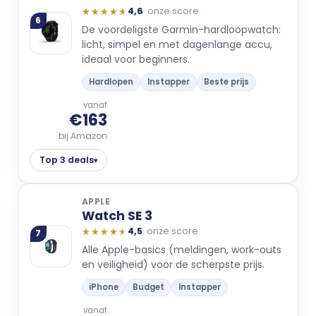
★★★★★
★★★★★
4,6
· onze score
6
De voordeligste Garmin-hardloopwatch:
licht, simpel en met dagenlange accu,
ideaal voor beginners.
Hardlopen
Instapper
Beste prijs
vanaf
€163
bij Amazon
Top 3 deals
▾
APPLE
Watch SE 3
★★★★★
★★★★★
4,5
· onze score
7
Alle Apple-basics (meldingen, work-outs
en veiligheid) voor de scherpste prijs.
iPhone
Budget
Instapper
vanaf