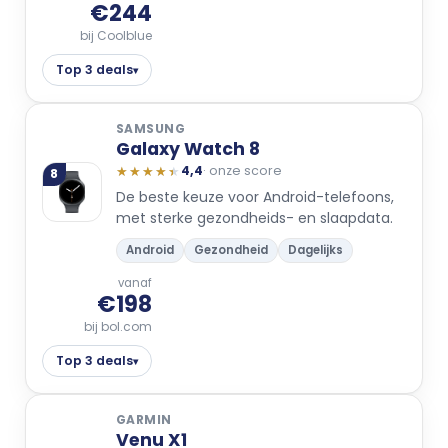
€244
bij Coolblue
Top 3 deals
▾
SAMSUNG
Galaxy Watch 8
★★★★★
★★★★★
4,4
· onze score
8
De beste keuze voor Android-telefoons,
met sterke gezondheids- en slaapdata.
Android
Gezondheid
Dagelijks
vanaf
€198
bij bol.com
Top 3 deals
▾
GARMIN
Venu X1