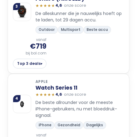
★★★★★
★★★★★
4,6
· onze score
3
De alleskunner die je nauwelijks hoeft op
te laden, tot 29 dagen accu.
Outdoor
Multisport
Beste accu
vanaf
€719
bij bol.com
Top 3 deals
▾
APPLE
Watch Series 11
★★★★★
★★★★★
4,6
· onze score
4
De beste allrounder voor de meeste
iPhone-gebruikers, nu met bloeddruk-
signaal.
iPhone
Gezondheid
Dagelijks
vanaf