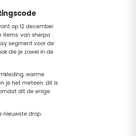
rtingscode
want op 12 december
e items: van sherpa
ressy segment voor de
k die je zowel in de
gymkleding, warme
n je het meteen: dit is
 omdat dit de enige
 nieuwste drop.