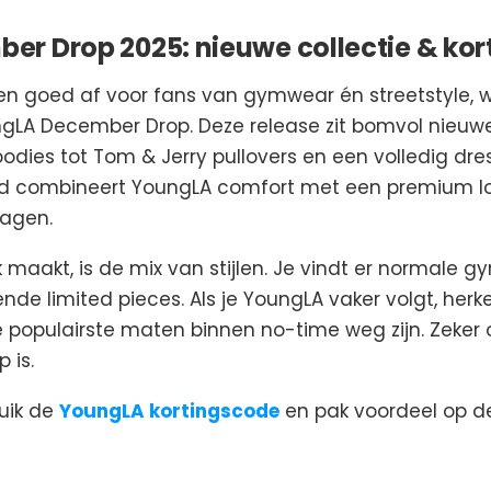
r Drop 2025: nieuwe collectie & ko
n goed af voor fans van gymwear én streetstyle, 
ungLA December Drop. Deze release zit bomvol nieuw
oodies tot Tom & Jerry pullovers en een volledig d
ijd combineert YoungLA comfort met een premium loo
ragen.
 maakt, is de mix van stijlen. Je vindt er normale 
nde limited pieces. Als je YoungLA vaker volgt, herke
e populairste maten binnen no-time weg zijn. Zeker
 is.
uik de
YoungLA kortingscode
en pak voordeel op de