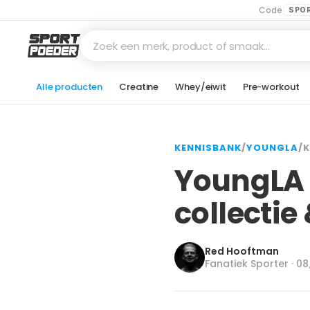
Code
SPO
Zoek een merk, product of smaak…
Alle producten
Creatine
Whey/eiwit
Pre-workout
KENNISBANK
/
YOUNGLA
/
K
YoungLA 
collecti
Red Hooftman
Fanatiek Sporter · 0