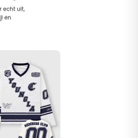
 echt uit,
jl en