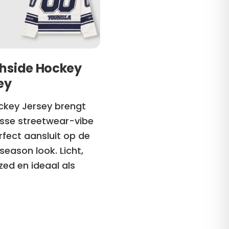
hside Hockey
ey
ckey Jersey brengt
isse streetwear-vibe
rfect aansluit op de
season look. Licht,
zed en ideaal als