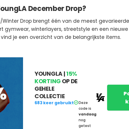
e YoungLA December Drop?
inter Drop brengt één van de meest gevarieerde r
t gymwear, winterlayers, streetstyle en een nieuwe 
vind je een overzicht van de belangrijkste items.
YOUNGLA |
15%
KORTING
OP DE
%
GEHELE
P
COLLECTIE
k
683 keer gebruikt
Deze
code is
vandaag
nog
getest