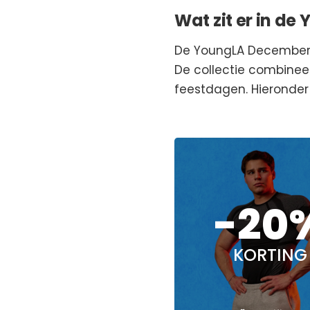
Wat zit er in d
De YoungLA December/W
De collectie combineer
feestdagen. Hieronder 
-20
KORTING