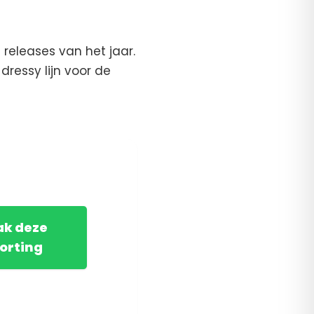
eleases van het jaar.
dressy lijn voor de
ak deze
orting