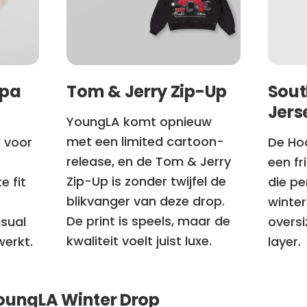
rpa
Tom & Jerry Zip-Up
Sout
Jers
YoungLA komt opnieuw
met een limited cartoon-
l voor
De Ho
release, en de Tom & Jerry
een fr
Zip-Up is zonder twijfel de
e fit
die pe
blikvanger van deze drop.
winter
De print is speels, maar de
asual
oversi
kwaliteit voelt juist luxe.
werkt.
layer.
YoungLA Winter Drop