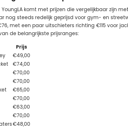
oungLA komt met prijzen die vergelijkbaar zijn met
ar nog steeds redelijk geprijsd voor gym- en stree
76, met een paar uitschieters richting €115 voor jack
n de belangrijkste prijsranges:
Prijs
sey
€49,00
cket
€74,00
€70,00
€70,00
ket
€65,00
€70,00
€63,00
€70,00
aters
€48,00