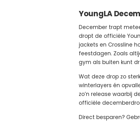
YoungLA Decembe
December trapt metee
dropt de officiële Yo
jackets en Crossline h
feestdagen. Zoals alt
gym als buiten kunt d
Wat deze drop zo sterk
winterlayers én opvalle
zo’n release waarbij d
officiële decemberdrop
Direct besparen? Gebr