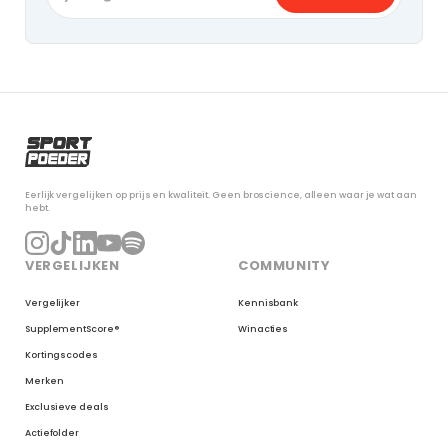
Eerlijk vergelijken op prijs en kwaliteit. Geen broscience, alleen waar je wat aan
hebt.
VERGELIJKEN
COMMUNITY
Vergelijker
Kennisbank
SupplementScore®
Winacties
Kortingscodes
Merken
Exclusieve deals
Actiefolder