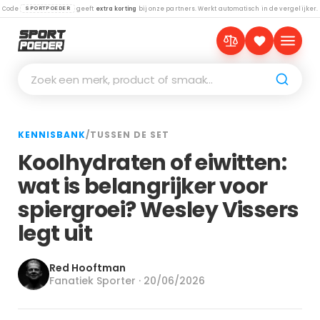
Code
geeft
extra korting
bij onze partners. Werkt automatisch in de vergelijker.
SPORTPOEDER
Zoek een merk, product of smaak…
KENNISBANK
/
TUSSEN DE SET
Koolhydraten of eiwitten:
wat is belangrijker voor
spiergroei? Wesley Vissers
legt uit
Red Hooftman
Fanatiek Sporter · 20/06/2026