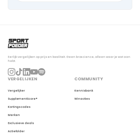
Eerlijk vergelijken op prijs en kwaliteit. Geen broscience, alleen waar je wat aan
hebt.
VERGELIJKEN
COMMUNITY
Vergelijker
Kennisbank
SupplementScore®
Winacties
Kortingscodes
Merken
Exclusieve deals
Actiefolder