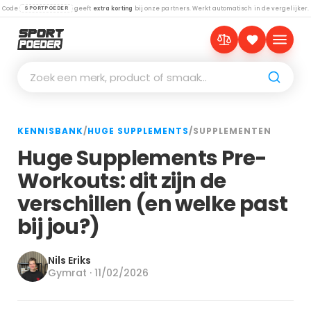
Code
geeft
extra korting
bij onze partners. Werkt automatisch in de vergelijker.
SPORTPOEDER
Zoek een merk, product of smaak…
KENNISBANK
/
HUGE SUPPLEMENTS
/
SUPPLEMENTEN
Huge Supplements Pre-
Workouts: dit zijn de
verschillen (en welke past
bij jou?)
Nils Eriks
Gymrat · 11/02/2026