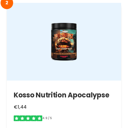
2
Kosso Nutrition Apocalypse
€1,44
4.9
/ 5