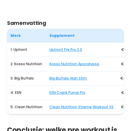
Samenvatting
Merk
Supplement
Pri
1. Upfront
Upfront Pre Pro 3.0
€27,
2. Kosso Nutrition
Kosso Nutrition Apocalypse
€42,
3. Big Buffalo
Big Buffalo High Stim
€44,
4. ESN
ESN Crank Pump Pro
€37,
5. Clean Nutrition
Clean Nutrition Xtreme Workout V2
€34,
Conclusie: welke pre workout is