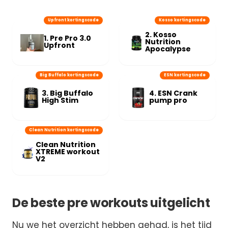
Upfront kortingscode
Kosso kortingscode
2. Kosso
1. Pre Pro 3.0
Nutrition
Upfront
Apocalypse
Big Buffalo kortingscode
ESN kortingscode
3. Big Buffalo
4. ESN Crank
High Stim
pump pro
Clean Nutrition kortingscode
Clean Nutrition
XTREME workout
V2
De beste pre workouts uitgelicht
Nu we het overzicht hebben gehad, is het tijd