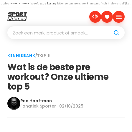
Code
geeft
extra korting
bij onze partners. Werkt automatisch in de vergelijker.
SPORTPOEDER
Zoek een merk, product of smaak…
KENNISBANK
/
TOP 5
Wat is de beste pre
workout? Onze ultieme
top 5
Red Hooftman
Fanatiek Sporter · 02/10/2025