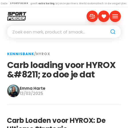
Code
geeft
extra korting
bij onze partners. Werkt automatisch in de vergelijker.
SPORTPOEDER
Zoek een merk, product of smaak…
KENNISBANK
/
HYROX
Carb loading voor HYROX
&#8211; zo doe je dat
Emma Harte
13/03/2025
Carb Loaden voor HYROX: De