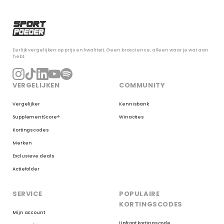
Eerlijk vergelijken op prijs en kwaliteit. Geen broscience, alleen waar je wat aan
hebt.
VERGELIJKEN
COMMUNITY
Vergelijker
Kennisbank
SupplementScore®
Winacties
Kortingscodes
Merken
Exclusieve deals
Actiefolder
SERVICE
POPULAIRE
KORTINGSCODES
Mijn account
Upfront kortingscode