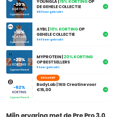
YOUNGLA |
15% KORTING
OP
-20%
DE GEHELE COLLECTIE
KORTING
683 keer gebruikt
geverifieerd
AYBL |
10% KORTING
OP
-10%
GEHELE COLLECTIE
KORTING
940 keer gebruikt
geverifieerd
MYPROTEIN |
20% KORTING
-20%
OP BESTSELLERS
KORTING
8 keer gebruikt
geverifieerd
EXCLUSIEF
BodyLab | 1KG Creatine voor
-62%
€15,00
KORTING
geverifieerd
Mijn ervaring met de Pre Pro 3.0