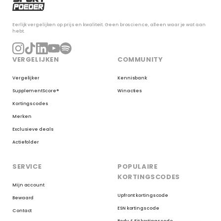
Eerlijk vergelijken op prijs en kwaliteit. Geen broscience, alleen waar je wat aan
hebt.
VERGELIJKEN
COMMUNITY
Vergelijker
Kennisbank
SupplementScore®
Winacties
Kortingscodes
Merken
Exclusieve deals
Actiefolder
SERVICE
POPULAIRE
KORTINGSCODES
Mijn account
Upfront kortingscode
Bewaard
ESN kortingscode
Contact