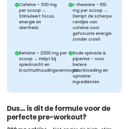
Cafeïne – 300 mg
L-theanine - 100
per scoop →
mg per scoop →
Stimuleert focus,
Dempt de scherpe
energie en
randjes van
alertheid.
cafeïne voor
gefocuste energie
zonder crash
Betaïne – 2000 mg per
Rode spinazie &
scoop → Helpt bij
piperine – voor
spierkracht en
betere
krachtuithoudingsvermogen.
doorbloeding en
opname
ingrediënten
Dus… is dit de formule voor de
perfecte pre-workout?