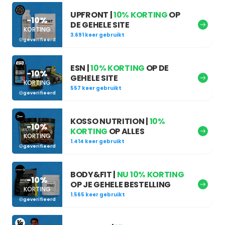
UPFRONT |
10% KORTING
OP
-10%
DE GEHELE SITE
KORTING
3.691 keer gebruikt
geverifieerd
ESN |
10% KORTING
OP DE
-10%
GEHELE SITE
KORTING
557 keer gebruikt
geverifieerd
KOSSO NUTRITION |
10%
-10%
KORTING
OP ALLES
KORTING
1.414 keer gebruikt
geverifieerd
BODY&FIT |
NU 10% KORTING
-10%
OP JE GEHELE BESTELLING
KORTING
1.565 keer gebruikt
geverifieerd