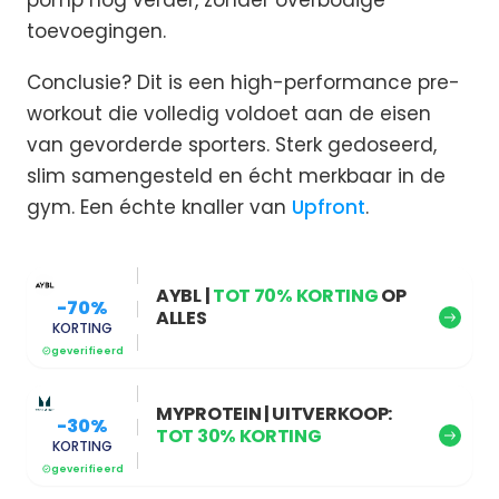
pomp nog verder, zonder overbodige
toevoegingen.
Conclusie? Dit is een high-performance pre-
workout die volledig voldoet aan de eisen
van gevorderde sporters. Sterk gedoseerd,
slim samengesteld en écht merkbaar in de
gym. Een échte knaller van
Upfront
.
AYBL |
TOT 70% KORTING
OP
-70%
ALLES
KORTING
geverifieerd
MYPROTEIN | UITVERKOOP:
-30%
TOT 30% KORTING
KORTING
geverifieerd