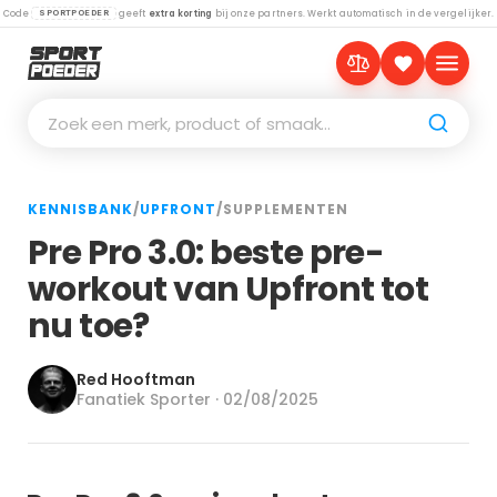
Code
geeft
extra korting
bij onze partners. Werkt automatisch in de vergelijker.
SPORTPOEDER
Zoek een merk, product of smaak…
KENNISBANK
/
UPFRONT
/
SUPPLEMENTEN
Pre Pro 3.0: beste pre-
workout van Upfront tot
nu toe?
Red Hooftman
Fanatiek Sporter · 02/08/2025