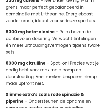
300 mg cafeïne
– Net onder de high-stim
grens, maar perfect gebalanceerd in
combinatie met L-theanine. Energieboost
zonder crash, ideaal voor serieuze sporters.
5000 mg beta-alanine
– Ruim boven de
aanbevolen dosering. Verwacht tintelingen
én meer uithoudingsvermogen tijdens zware
sets.
8000 mg citrulline
– Spot-on! Precies wat je
nodig hebt voor maximale pomp en
doorbloeding. Veel merken besparen hierop,
maar Upfront niet.
Slimme extra’s zoals rode spinazie &
piperine
– Ondersteunen de opname en