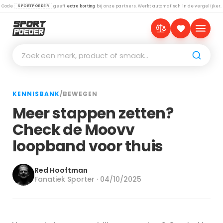
Code
geeft
extra korting
bij onze partners. Werkt automatisch in de vergelijker.
SPORTPOEDER
Zoek een merk, product of smaak…
KENNISBANK
/
BEWEGEN
Meer stappen zetten?
Check de Moovv
loopband voor thuis
Red Hooftman
Fanatiek Sporter · 04/10/2025