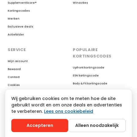
SupplementScore®
Winacties
Kortingscodes
Merken
Exclusieve deals
Actiefolder
SERVICE
POPULAIRE
KORTINGSCODES
Mijn account
Upfront kortingscode
Bewaard
ESN kortingscode
Contact
Body & Fit kortingscode
Cookies
Myprotein kortingscode
Reviews op Trustpilot
Wij gebruiken cookies om te meten hoe de site
XXL Nutrition kortingscode
gebruikt wordt en om onze deals en advertenties
AYBL kortingscode
te verbeteren.
Lees ons cookiebeleid
YoungLA kortingscode
Gymshark kortingscode
Accepteren
Alleen noodzakelijk