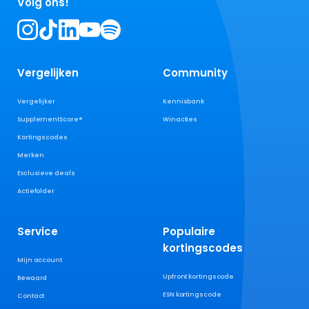
Volg ons!
Vergelijken
Community
Vergelijker
Kennisbank
SupplementScore®
Winacties
Kortingscodes
Merken
Exclusieve deals
Actiefolder
Service
Populaire
kortingscodes
Mijn account
Upfront kortingscode
Bewaard
ESN kortingscode
Contact