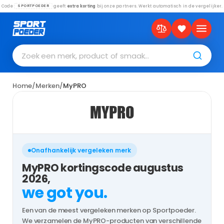
Code
geeft
extra korting
bij onze partners. Werkt automatisch in de vergelijker.
SPORTPOEDER
Zoek een merk, product of smaak…
Home
/
Merken
/
MyPRO
MYPRO
Onafhankelijk vergeleken merk
MyPRO kortingscode augustus
2026,
we got you.
Een van de meest vergeleken merken op Sportpoeder.
We verzamelen de MyPRO-producten van verschillende