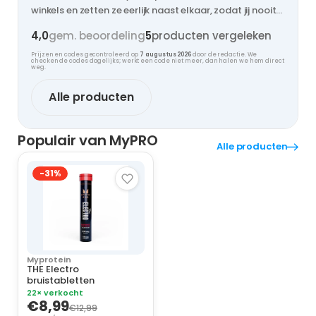
winkels en zetten ze eerlijk naast elkaar, zodat jij nooit
te veel betaalt.
4,0
gem. beoordeling
5
producten vergeleken
Prijzen en codes gecontroleerd op
7 augustus 2026
door de redactie. We
checken de codes dagelijks; werkt een code niet meer, dan halen we hem direct
weg.
Alle producten
Populair van MyPRO
Alle producten
-31%
Myprotein
THE Electro
bruistabletten
22× verkocht
€8,99
€12,99