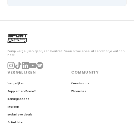
Eerlijk vergelijken op prijs en kwaliteit. Geen broscience, alleen waar je wat aan
hebt.
VERGELIJKEN
COMMUNITY
Vergelijker
Kennisbank
SupplementScore®
Winacties
Kortingscodes
Merken
Exclusieve deals
Actiefolder