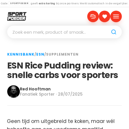
Code
geeft
extra korting
bij onze partners. Werkt automatisch in de vergelijker.
SPORTPOEDER
Zoek een merk, product of smaak…
KENNISBANK
/
ESN
/
SUPPLEMENTEN
ESN Rice Pudding review:
snelle carbs voor sporters
Red Hooftman
Fanatiek Sporter · 28/07/2025
Geen tijd om uitgebreid te koken, maar wél