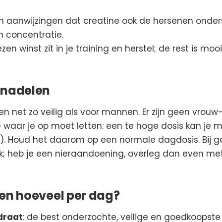
jn aanwijzingen dat creatine ook de hersenen onder
 concentratie.
zen winst zit in je training en herstel; de rest is 
 nadelen
en net zo veilig als voor mannen. Er zijn geen vrouw
ge waar je op moet letten: een te hoge dosis kan j
end). Houd het daarom op een normale dagdosis. Bij g
jk; heb je een nieraandoening, overleg dan even met 
 en hoeveel per dag?
draat
: de best onderzochte, veilige en goedkoopst