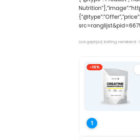
Nutrition”},”image”:
{“@type”:”Offer”,”price
src=ranglijst&pid=667
Live geprijsd, korting verrekend ·
-10%
1