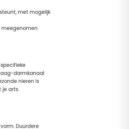
steunt, met mogelijk
mooi meegenomen.
-specifieke
e maag-darmkanaal
ezonde nieren is
je arts.
e vorm. Duurdere