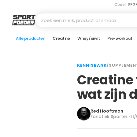
Code
SPO
Zoek een merk, product of smaak…
Alle producten
Creatine
Whey/eiwit
Pre-workout
KENNISBANK
/
SUPPLEMEN
Creatine 
wat zijn 
Red Hooftman
Fanatiek Sporter · 1