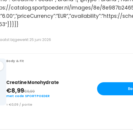
”https://catalog.sportpoeder.nl/images/8e/8e987b
”:”6.00″,”priceCurrency”:”EUR”,”availability”:”https://
53″}}}]}
 laatst bijgewerkt 25 juni 2026
Body & Fit
Creatine Monohydrate
Be
€8,99
€9,99
met code SPORTPOEDER
≈ €0,09 / portie