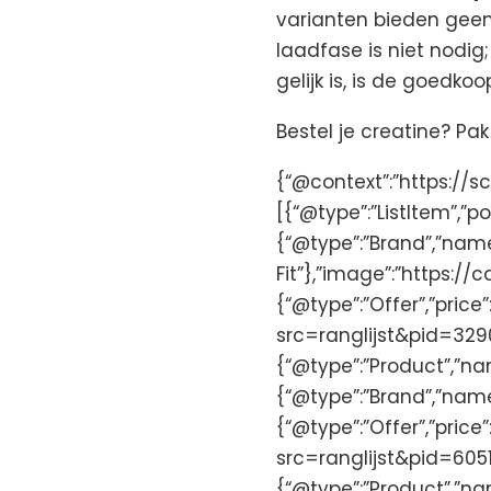
varianten bieden geen
laadfase is niet nodig
gelijk is, is de goedk
Bestel je creatine? P
{“@context”:”https://sc
[{“@type”:”ListItem”,”p
{“@type”:”Brand”,”nam
Fit”},”image”:”https
{“@type”:”Offer”,”price”
src=ranglijst&pid=32900
{“@type”:”Product”,”na
{“@type”:”Brand”,”na
{“@type”:”Offer”,”price”
src=ranglijst&pid=60517″
{“@type”:”Product”,”na