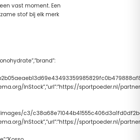
p een vast moment. Een
kzame stof bij elk merk
 Monohydrate”,”brand”:
d8f8b2b05aeaeb13d69e43493359985829fc0b479888af8
schema.org/InStock”,”url”:”https://sportpoeder.nl/partn
der.nl/images/c3/c38a68e71044b41555c406d3a1fd0d
schema.org/InStock”,”url”:”https://sportpoeder.nl/partn
e”:”Kosso