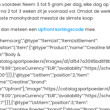
 voordeel. Neem 3 tot 5 gram per dag, elke dag o
; na 2 tot 3 weken zit je voorraad vol. Omdat de wer
oopste monohydraat meestal de slimste koop:
ak dan meteen een
Upfront kortingscode
mee.
hema.org”,”@type”:”ItemList”,”itemListElement”:
osition”:1,”item”:{“@type”:”Product”,”name”:”Creatine
e”:”Body &
://catalog.sportpoeder.nl/images/d1/d1547a3095b
:”9.99″,”priceCurrency”:”EUR”,”availability”:”https://
″}}},{“@type”:”ListItem”,”position”:2,”item”:
me”:”Creatine”,”brand”:
me”:”Upfront”},”image”:”https://catalog.sportpoe
:”8.00″,”priceCurrency”:”EUR”,”availability”:”https://
}}},{“@type”:”ListItem”,”position”:3,”item”:
me”:”Creatine Poeder”,”brand”:{“@type”:”Brand”,”nam