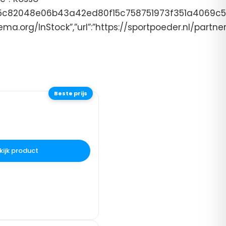
2465c82048e06b43a42ed80f15c758751973f351a4069c5a
schema.org/InStock”,”url”:”https://sportpoeder.nl/partn
Beste prijs
kijk product