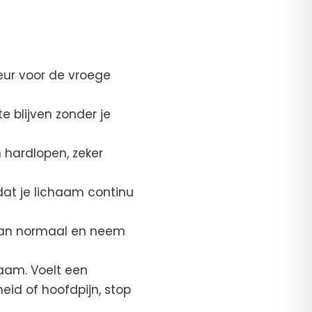
eur voor de vroege
 blijven zonder je
n hardlopen, zeker
at je lichaam continu
 dan normaal en neem
haam. Voelt een
heid of hoofdpijn, stop