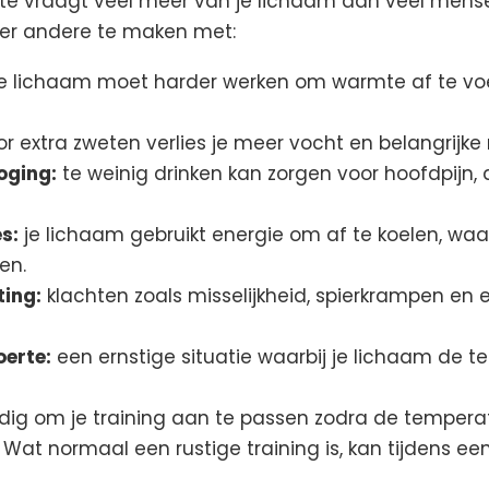
itte vraagt veel meer van je lichaam dan veel mens
der andere te maken met:
e lichaam moet harder werken om warmte af te voe
r extra zweten verlies je meer vocht en belangrijke
oging:
te weinig drinken kan zorgen voor hoofdpijn, 
s:
je lichaam gebruikt energie om af te koelen, wa
en.
ting:
klachten zoals misselijkheid, spierkrampen en
oerte:
een ernstige situatie waarbij je lichaam de 
dig om je training aan te passen zodra de temperat
Wat normaal een rustige training is, kan tijdens een