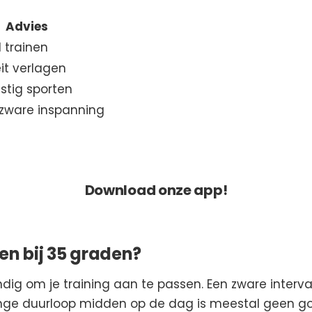
Advies
 trainen
eit verlagen
ustig sporten
 zware inspanning
NOOIT MEER KORTING MISSEN?
Download onze app!
en bij 35 graden?
ndig om je training aan te passen. Een zware interval
ange duurloop midden op de dag is meestal geen goe