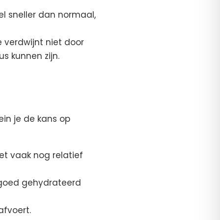
l sneller dan normaal,
 verdwijnt niet door
us kunnen zijn.
ein je de kans op
t vaak nog relatief
al goed gehydrateerd
fvoert.