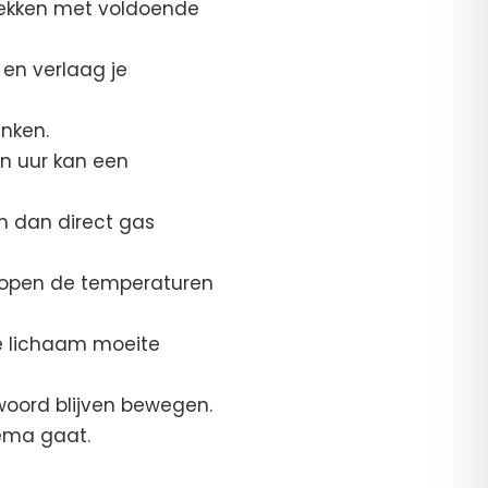
plekken met voldoende
 en verlaag je
inken.
n uur kan een
em dan direct gas
n lopen de temperaturen
je lichaam moeite
woord blijven bewegen.
hema gaat.