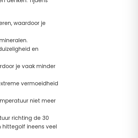
en denken. Tijdens
ren, waardoor je
 mineralen.
duizeligheid en
ardoor je vaak minder
 extreme vermoeidheid
temperatuur niet meer
uur richting de 30
 hittegolf ineens veel