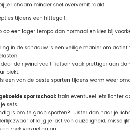
ij je lichaam minder snel oververhit raakt.
opties tijdens een hittegolf:
p op een lager tempo dan normaal en kies bij voork
.
ng in de schaduw is een veilige manier om actief te
elasten.
door de rijwind voelt fietsen vaak prettiger aan da
r piekt.
 een van de beste sporten tijdens warm weer omd
 gekoelde sportschool:
train eventueel iets lichter
je sets.
tandig is om te gaan sporten? Luister dan naar je lic
lijk zwaar of krijg je last van duizeligheid, misselijk
 en zoek verkoeling op.