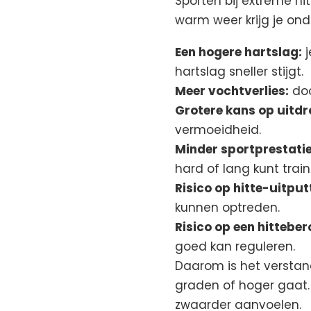
Sporten bij extreme h
warm weer krijg je on
Een hogere hartslag:
j
hartslag sneller stijgt.
Meer vochtverlies:
doo
Grotere kans op uitdr
vermoeidheid.
Minder sportprestatie
hard of lang kunt train
Risico op hitte-uitput
kunnen optreden.
Risico op een hitteber
goed kan reguleren.
Daarom is het verstan
graden of hoger gaat. 
zwaarder aanvoelen.