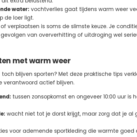
it extra belastend.
ende water:
vochtverlies gaat tijdens warm weer vee
de loer ligt.
 of verplaatsen is soms de slimste keuze. Je conditie
 gevolgen van oververhitting of uitdroging wel serie
orten met warm weer
 toch blijven sporten? Met deze praktische tips verkl
e verantwoord actief blijven.
tend:
tussen zonsopkomst en ongeveer 10:00 uur is he
e:
wacht niet tot je dorst krijgt, maar zorg dat je 
ies voor ademende sportkleding die warmte goed a