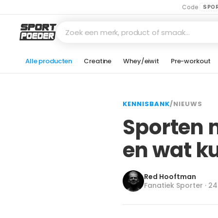
Code
SPO
Zoek een merk, product of smaak…
Alle producten
Creatine
Whey/eiwit
Pre-workout
KENNISBANK
/
NIEUWS
Sporten m
en wat ku
Red Hooftman
Fanatiek Sporter · 2