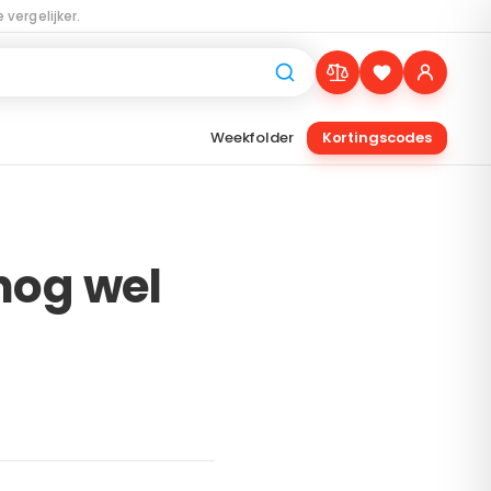
 vergelijker.
Weekfolder
Kortingscodes
nog wel