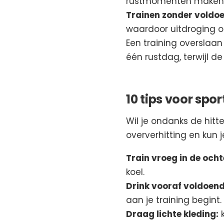
rustmomenten maken d
Trainen zonder voldo
waardoor uitdroging op 
Een training overslaan
één rustdag, terwijl de
10 tips voor sp
Wil je ondanks de hitte
oververhitting en kun j
Train vroeg in de och
koel.
Drink vooraf voldoend
aan je training begint.
Draag lichte kleding:
k