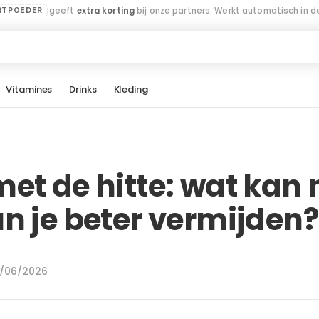
geeft
extra korting
bij onze partners. Werkt automatisch in de
RTPOEDER
Vitamines
Drinks
Kleding
et de hitte: wat kan 
n je beter vermijden?
4/06/2026