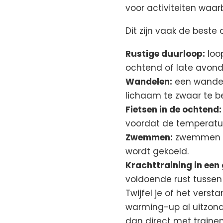
voor activiteiten waarb
Dit zijn vaak de beste 
Rustige duurloop:
loo
ochtend of late avond
Wandelen:
een wandeli
lichaam te zwaar te b
Fietsen in de ochtend:
voordat de temperatuu
Zwemmen:
zwemmen is
wordt gekoeld.
Krachttraining in een
voldoende rust tussen 
Twijfel je of het vers
warming-up al uitzonder
dan direct met trainen