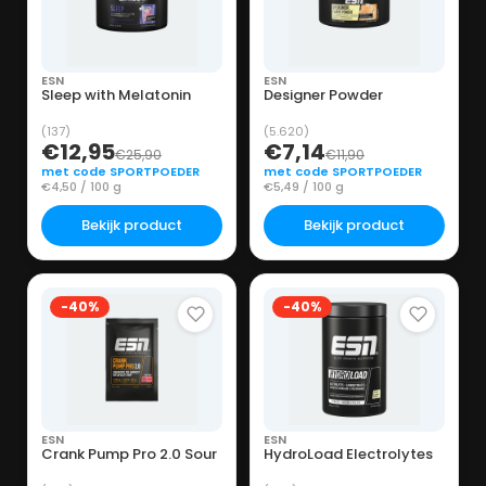
ESN
ESN
Sleep with Melatonin
Designer Powder
(137)
(5.620)
€12,95
€7,14
€25,90
€11,90
met code SPORTPOEDER
met code SPORTPOEDER
€4,50 / 100 g
€5,49 / 100 g
Bekijk product
Bekijk product
-40%
-40%
ESN
ESN
Crank Pump Pro 2.0 Sour
HydroLoad Electrolytes