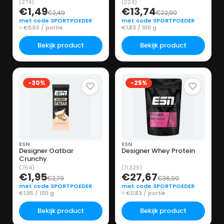
(274)
(224)
€1,49
€13,74
€2,49
€22,90
met code SPORTPOEDER
met code SPORTPOEDER
≈ €0,50 / portie
€1,83 / 100 g
Bekijk product
Bekijk product
-30%
-25%
ESN
ESN
Designer Oatbar
Designer Whey Protein
Crunchy
(764)
(11.329)
€1,95
€27,67
€2,79
€36,90
met code SPORTPOEDER
met code SPORTPOEDER
€1,95 / 100 g
≈ €0,83 / portie
Bekijk product
Bekijk product