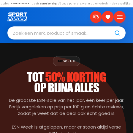
Code
geeft
extra korting
bij onze partners. Werkt automatisch in de vergelijker.
SPORTPOEDER
Zoek een merk, product of smaak…
WEEK
TOT
50% KORTING
OP BIJNA ALLES
De grootste ESN-sale van het jaar, één keer per jaar.
Eerlijk vergeleken op prijs per 100 g en échte reviews,
zodat je weet dat de deal ook écht goed is.
ESN Week is afgelopen, maar er staan altijd verse