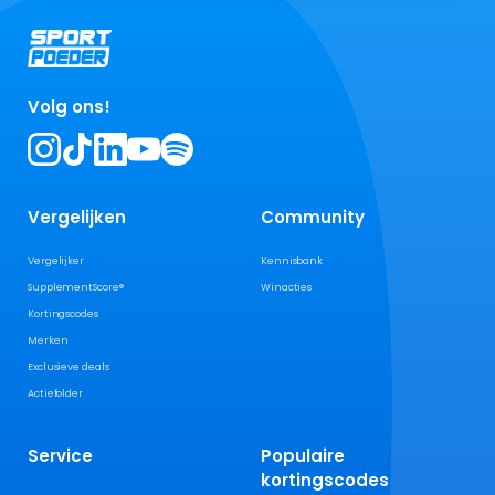
Volg ons!
Vergelijken
Community
Vergelijker
Kennisbank
SupplementScore®
Winacties
Kortingscodes
Merken
Exclusieve deals
Actiefolder
Service
Populaire
kortingscodes