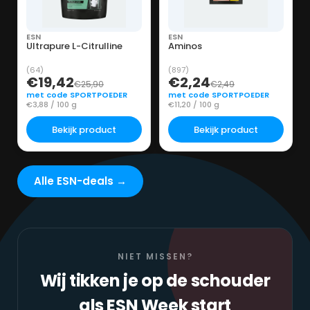
ESN
ESN
Ultrapure L-Citrulline
Aminos
(64)
(897)
€19,42
€2,24
€25,90
€2,49
met code SPORTPOEDER
met code SPORTPOEDER
€3,88 / 100 g
€11,20 / 100 g
Bekijk product
Bekijk product
Alle ESN-deals →
NIET MISSEN?
Wij tikken je op de schouder
als ESN Week start