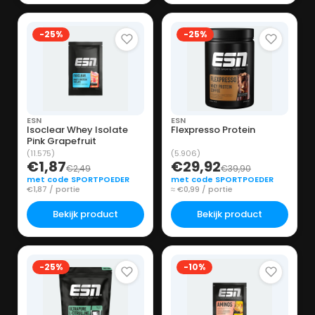
-25%
-25%
ESN
ESN
Isoclear Whey Isolate
Flexpresso Protein
Pink Grapefruit
(11.575)
(5.906)
€1,87
€29,92
€2,49
€39,90
met code SPORTPOEDER
met code SPORTPOEDER
€1,87 / portie
≈ €0,99 / portie
Bekijk product
Bekijk product
-25%
-10%