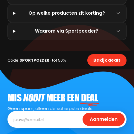
Op welke producten zit korting?
Waarom via Sportpoeder?
Bekijk deals
Code
SPORTPOEDER
· tot 50%
MIS
NOOIT
MEER EEN
DEAL
Geen spam, alleen de scherpste deals.
Aanmelden