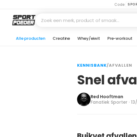
Code
SPO
Zoek een merk, product of smaak…
Alle producten
Creatine
Whey/eiwit
Pre-workout
KENNISBANK
/
AFVALLEN
Snel afva
Red Hooftman
Fanatiek Sporter · 13
Buikvet afvallen