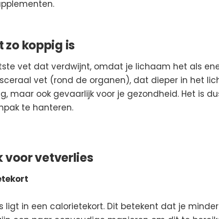
supplementen.
zo koppig is
atste vet dat verdwijnt, omdat je lichaam het als ene
isceraal vet (rond de organen), dat dieper in het lic
ig, maar ook gevaarlijk voor je gezondheid. Het is du
npak te hanteren.
 voor vetverlies
etekort
es ligt in een calorietekort. Dit betekent dat je min