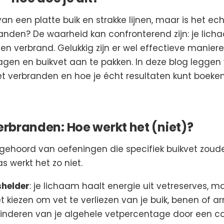
 een platte buik en strakke lijnen, maar is het ec
branden? De waarheid kan confronterend zijn: je lic
n verbrand. Gelukkig zijn er wel effectieve manier
gen en buikvet aan te pakken. In deze blog leggen w
vet verbranden en hoe je écht resultaten kunt boeken
verbranden: Hoe werkt het (niet)?
 gehoord van oefeningen die specifiek buikvet zoud
as werkt het zo niet.
shelder
: je lichaam haalt energie uit vetreserves, m
et kiezen om vet te verliezen van je buik, benen of 
rminderen van je algehele vetpercentage door een 