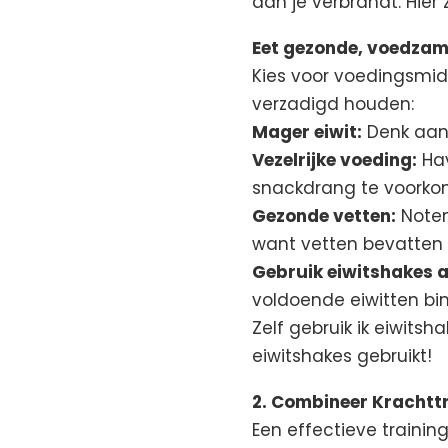
dan je verbrandt. Hier
Eet gezonde, voedzam
Kies voor voedingsmid
verzadigd houden:
Mager eiwit:
Denk aan k
Vezelrijke voeding:
Hav
snackdrang te voorko
Gezonde vetten:
Noten,
want vetten bevatten r
Gebruik eiwitshakes a
voldoende eiwitten bin
Zelf gebruik ik eiwits
eiwitshakes gebruikt!
2. Combineer Krachttr
Een effectieve trainin