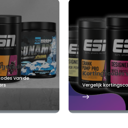
ingscodes
Kortingscodes 
scodes van de
ers
Vergelijk kortingsc