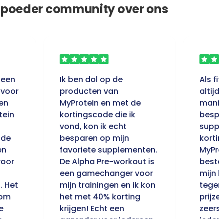
rtpoeder community over ons
 een
Ik ben dol op de
Als f
 voor
producten van
altij
en
MyProtein en met de
mani
tein
kortingscode die ik
besp
vond, kon ik echt
supp
 de
besparen op mijn
kort
en
favoriete supplementen.
MyPr
voor
De Alpha Pre-workout is
best
een gamechanger voor
mijn
. Het
mijn trainingen en ik kon
tege
 om
het met 40% korting
prijz
e
krijgen! Echt een
zeer