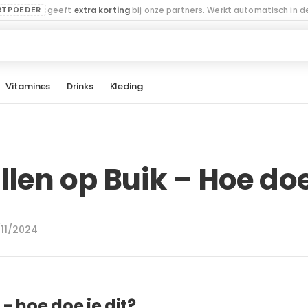
geeft
extra korting
bij onze partners. Werkt automatisch in de
RTPOEDER
Vitamines
Drinks
Kleding
llen op Buik – Hoe doe 
/11/2024
 - hoe doe je dit?