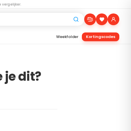
 vergelijker.
Weekfolder
Kortingscodes
je dit?