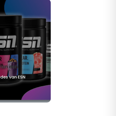
van esn
odes van ESN