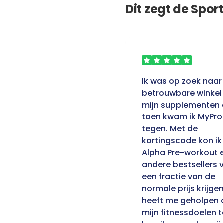
Dit zegt de Spo
Als fitnessfanaat ben ik
Ik was op zoek naar
altijd op zoek naar
betrouwbare winkel
manieren om geld te
mijn supplementen 
besparen op mijn
toen kwam ik MyPro
supplementen. Met de
tegen. Met de
kortingscode van
kortingscode kon ik
MyProtein kon ik de
Alpha Pre-workout 
beste producten voor
andere bestsellers 
mijn behoeften vinden
een fractie van de
tegen onverslaanbare
normale prijs krijgen
prijzen. Ik raad het ten
heeft me geholpen
zeerste aan aan
mijn fitnessdoelen t