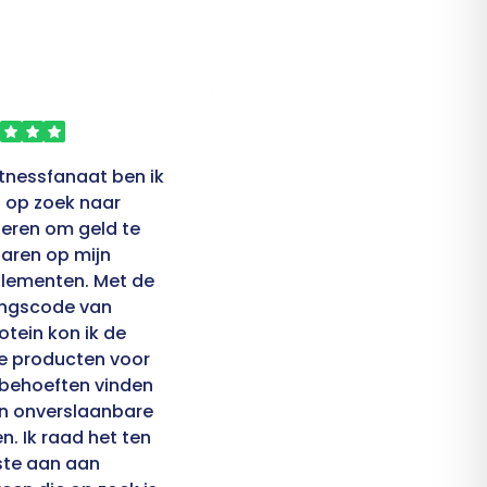
itnessfanaat ben ik
Ik was op zoek naar een
d op zoek naar
betrouwbare winkel voor
eren om geld te
mijn supplementen en
aren op mijn
toen kwam ik MyProtein
lementen. Met de
tegen. Met de
ingscode van
kortingscode kon ik de
otein kon ik de
Alpha Pre-workout en
e producten voor
andere bestsellers voor
 behoeften vinden
een fractie van de
n onverslaanbare
normale prijs krijgen. Het
en. Ik raad het ten
heeft me geholpen om
ste aan aan
mijn fitnessdoelen te