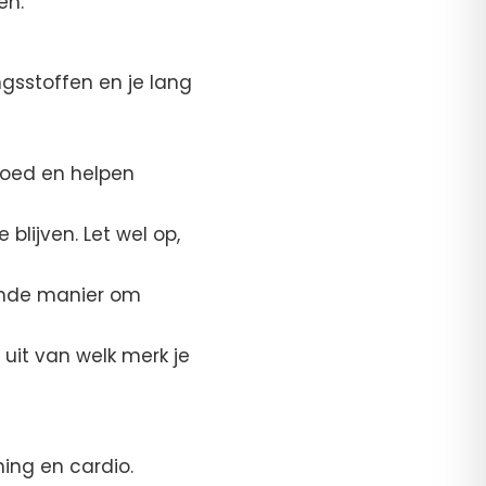
en:
gsstoffen en je lang
goed en helpen
blijven. Let wel op,
kende manier om
t uit van welk merk je
ning en cardio.