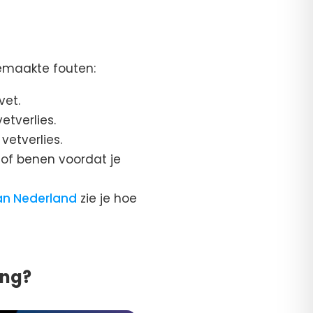
gemaakte fouten:
vet.
etverlies.
vetverlies.
n of benen voordat je
an Nederland
zie je hoe
ing?