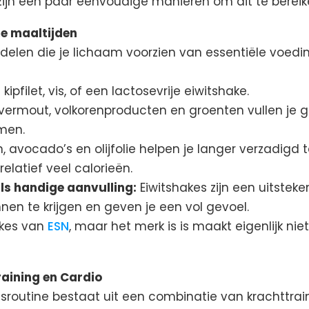
 zijn een paar eenvoudige manieren om dit te bereik
e maaltijden
delen die je lichaam voorzien van essentiële voedin
ipfilet, vis, of een lactosevrije eiwitshake.
ermout, volkorenproducten en groenten vullen je 
men.
 avocado’s en olijfolie helpen je langer verzadigd te 
elatief veel calorieën.
ls handige aanvulling:
Eiwitshakes zijn een uitste
nen te krijgen en geven je een vol gevoel.
hakes van
ESN
, maar het merk is is maakt eigenlijk nie
aining en Cardio
gsroutine bestaat uit een combinatie van krachttrai