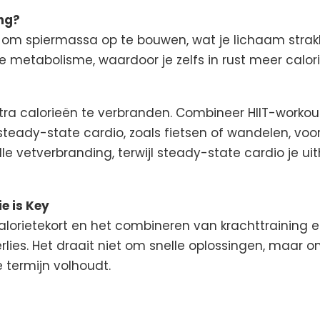
ng?
je om spiermassa op te bouwen, wat je lichaam stra
 metabolisme, waardoor je zelfs in rust meer calor
tra calorieën te verbranden. Combineer HIIT-workou
 steady-state cardio, zoals fietsen of wandelen, voo
elle vetverbranding, terwijl steady-state cardio je
e is Key
lorietekort en het combineren van krachttraining en
lies. Het draait niet om snelle oplossingen, maar 
 termijn volhoudt.