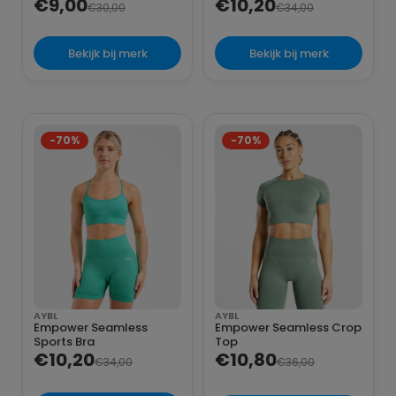
€9,00
€10,20
€30,00
€34,00
Bekijk bij merk
Bekijk bij merk
-70%
-70%
AYBL
AYBL
Empower Seamless
Empower Seamless Crop
Sports Bra
Top
€10,20
€10,80
€34,00
€36,00