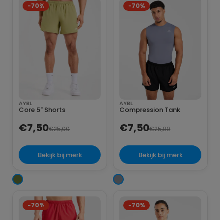
-70%
-70%
AYBL
AYBL
Core 5" Shorts
Compression Tank
€7,50
€7,50
€25,00
€25,00
Bekijk bij merk
Bekijk bij merk
-70%
-70%