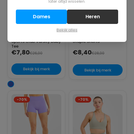
later altijd wisselen.
Dames
Heren
Bekijk alles
AYBL
AYBL
Sports Club Varsity Baby
Staple Shorts
Tee
€7,80
€8,40
€26,00
€28,00
Bekijk bij merk
Bekijk bij merk
-70%
-70%