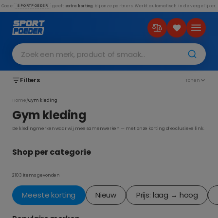
Code
geeft
extra korting
bij onze partners. Werkt automatisch in de vergelijker.
SPORTPOEDER
Zoek een merk, product of smaak…
Filters
Tonen
Home
/
Gym kleding
Gym kleding
De kledingmerken waar wij mee samenwerken — met onze korting of exclusieve link.
Shirts & tops
Tanktops
Shorts
Joggingbroek
Shop per categorie
1130 items
755 items
1148 items
502 items
2103 items gevonden
Meeste korting
Nieuw
Prijs: laag → hoog