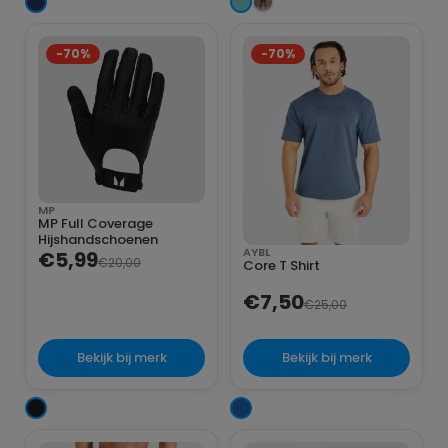
-70%
-70%
MP
MP Full Coverage
Hijshandschoenen
AYBL
€5,99
€20,00
Core T Shirt
€7,50
€25,00
Bekijk bij merk
Bekijk bij merk