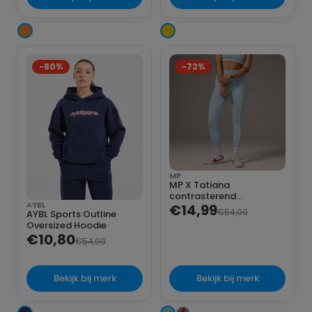
-80%
-72%
MP
MP X Tatiana
contrasterend
AYBL
gestreepte legging
€14,99
€54,00
AYBL Sports Outline
Oversized Hoodie
€10,80
€54,00
Bekijk bij merk
Bekijk bij merk