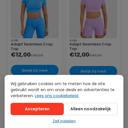
AYBL
AYBL
Adapt Seamless Crop
Adapt Seamless Crop
Top
Top
€12,00
€12,00
€40,00
€40,00
Bekijk bij merk
Bekijk bij merk
Wij gebruiken cookies om te meten hoe de site
gebruikt wordt en om onze deals en advertenties te
verbeteren.
Lees ons cookiebeleid
-70%
-70%
Accepteren
Alleen noodzakelijk
Zelf instellen