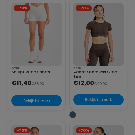
-70%
-70%
AYBL
AYBL
Sculpt Wrap Shorts
Adapt Seamless Crop
Top
€11,40
€12,00
€38,00
€40,00
Bekijk bij merk
Bekijk bij merk
-70%
-70%