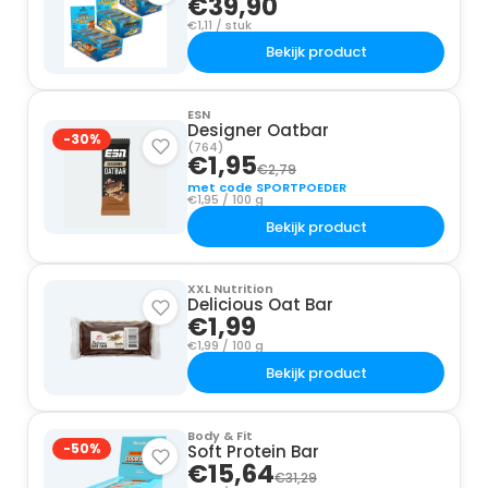
€39,90
€1,11 / stuk
Bekijk product
ESN
Designer Oatbar
-30%
(764)
€1,95
€2,79
met code SPORTPOEDER
€1,95 / 100 g
Bekijk product
XXL Nutrition
Delicious Oat Bar
€1,99
€1,99 / 100 g
Bekijk product
Body & Fit
-50%
Soft Protein Bar
€15,64
€31,29