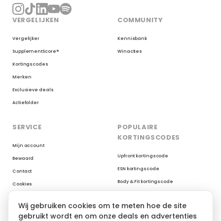
VERGELIJKEN
COMMUNITY
Vergelijker
Kennisbank
SupplementScore®
Winacties
Kortingscodes
Merken
Exclusieve deals
Actiefolder
SERVICE
POPULAIRE
KORTINGSCODES
Mijn account
Upfront kortingscode
Bewaard
ESN kortingscode
Contact
Body & Fit kortingscode
Cookies
Myprotein kortingscode
Reviews op Trustpilot
Wij gebruiken cookies om te meten hoe de site
XXL Nutrition kortingscode
gebruikt wordt en om onze deals en advertenties
AYBL kortingscode