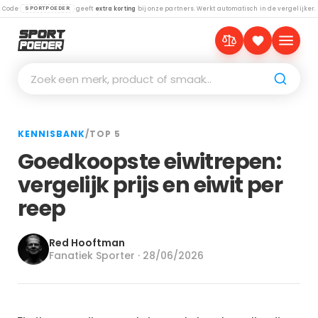
Code
geeft
extra korting
bij onze partners. Werkt automatisch in de vergelijker.
SPORTPOEDER
Zoek een merk, product of smaak…
KENNISBANK
/
TOP 5
Goedkoopste eiwitrepen:
vergelijk prijs en eiwit per
reep
Red Hooftman
Fanatiek Sporter · 28/06/2026