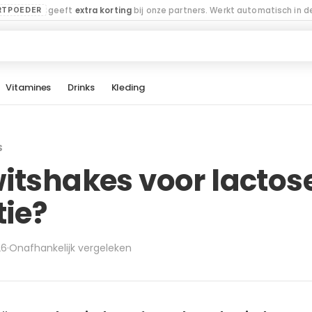
geeft
extra korting
bij onze partners. Werkt automatisch in de
RTPOEDER
Vitamines
Drinks
Kleding
S
itshakes voor lactos
tie?
26
·
Onafhankelijk vergeleken