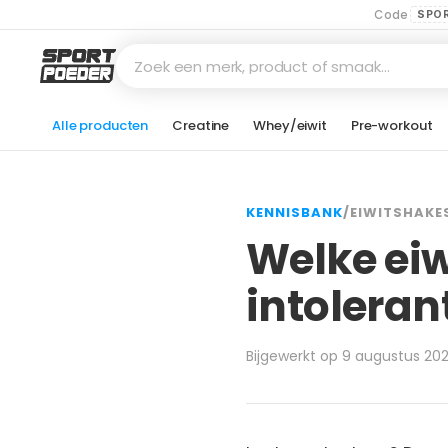
Code
SPO
Zoek een merk, product of smaak…
Alle producten
Creatine
Whey/eiwit
Pre-workout
KENNISBANK
/
EIWITSHAKE
Welke eiw
intoleran
Bijgewerkt op 9 augustus 20