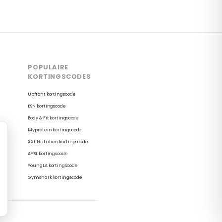
POPULAIRE
KORTINGSCODES
Upfront kortingscode
ESN kortingscode
Body & Fit kortingscode
Myprotein kortingscode
XXL Nutrition kortingscode
AYBL kortingscode
YoungLA kortingscode
Gymshark kortingscode