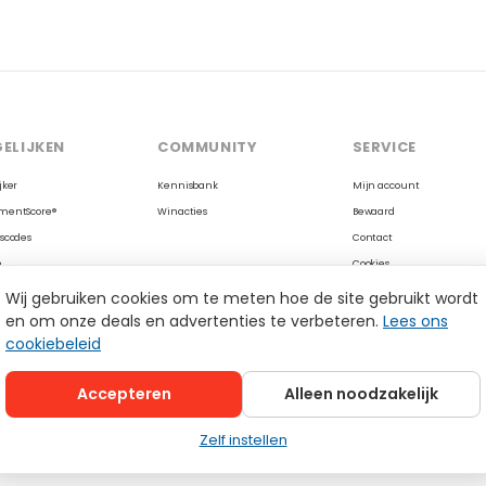
ELIJKEN
COMMUNITY
SERVICE
jker
Kennisbank
Mijn account
mentScore®
Winacties
Bewaard
scodes
Contact
n
Cookies
eve deals
Reviews op Trustpilot
Wij gebruiken cookies om te meten hoe de site gebruikt wordt
lder
en om onze deals en advertenties te verbeteren.
Lees ons
cookiebeleid
Accepteren
Alleen noodzakelijk
Zelf instellen
& voorwaarden
|
Cookies
|
Cookie-instellingen