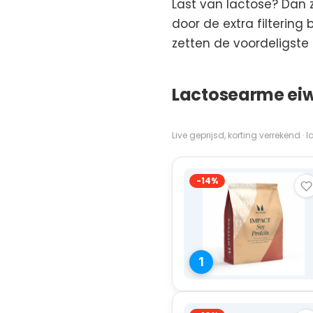
Last van lactose? Dan 
door de extra filtering b
zetten de voordeligste l
Lactosearme eiwi
Live geprijsd, korting verrekend ·
-14%
1