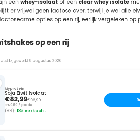
zijn een
whey-isolaat
of een
clear whey isolate
mee
lijft er vrijwel geen lactose over, terwijl je wel alle e
actosearme opties op een rij, eerlijk vergeleken op pri
tshakes op een rij
 laatst bijgewerkt 9 augustus 2026
Myprotein
Soja Eiwit Isolaat
€82,99
B
€96,99
≈ €0,50 / portie
(88)
· 18× verkocht