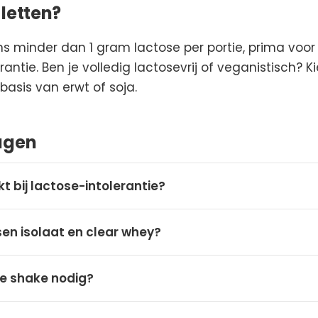
letten?
ns minder dan 1 gram lactose per portie, prima vo
antie. Ben je volledig lactosevrij of veganistisch? 
asis van erwt of soja.
agen
t bij lactose-intolerantie?
sen isolaat en clear whey?
ge shake nodig?