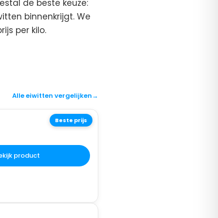
stal de beste keuze:
iwitten binnenkrijgt. We
js per kilo.
Alle eiwitten vergelijken
→
Beste prijs
ekijk product