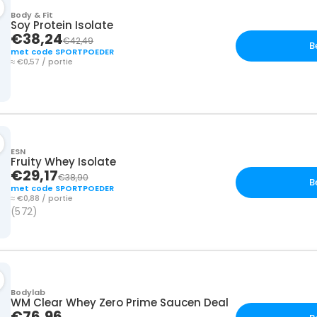
Body & Fit
Soy Protein Isolate
€38,24
€42,49
B
met code SPORTPOEDER
≈ €0,57 / portie
ESN
Fruity Whey Isolate
€29,17
€38,90
B
met code SPORTPOEDER
≈ €0,88 / portie
(572)
Bodylab
WM Clear Whey Zero Prime Saucen Deal
€76,96