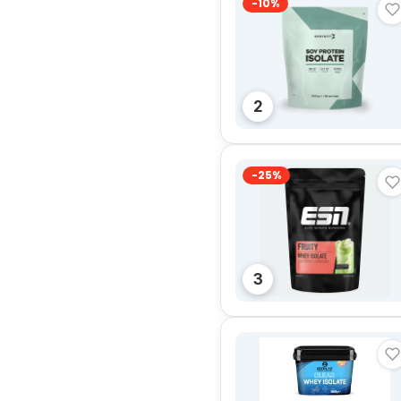
-10%
2
-25%
3