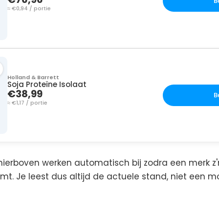
B
≈ €0,94 / portie
Holland & Barrett
Soja Proteïne Isolaat
€38,99
B
≈ €1,17 / portie
hierboven werken automatisch bij zodra een merk z'n
omt. Je leest dus altijd de actuele stand, niet e