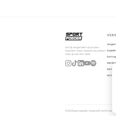
VERG
Vergeli
Eerlijk vergelijken op prijs en
Supple
kwaliteit. Geen broscience, alleen
waar je wat aan hebt.
Korting
Merke
Exclusi
Actiefo
© 2026 Sportpoeder, Gosocialfit BV
|
Privacy 