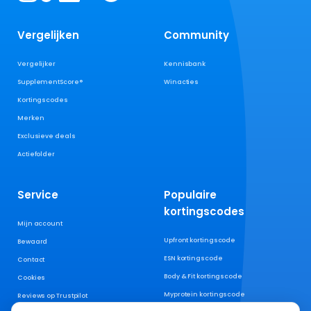
Vergelijken
Community
Vergelijker
Kennisbank
SupplementScore®
Winacties
Kortingscodes
Merken
Exclusieve deals
Actiefolder
Service
Populaire
kortingscodes
Mijn account
Upfront kortingscode
Bewaard
ESN kortingscode
Contact
Body & Fit kortingscode
Cookies
Myprotein kortingscode
Reviews op Trustpilot