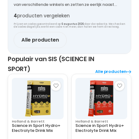
van verschillende winkels en zetten ze eerlijk naast
elkaar, zodat jij nooit te veel betaalt.
4
producten vergeleken
Prijzen en codes gecontroleerd op
6 augustus 2026
door de redactie. We checken
de codes dagelijks; werkt een code niet meer, dan halen we hem direct weg.
Alle producten
Populair van SIS (SCIENCE IN
SPORT)
Alle producten
Holland & Barrett
Holland & Barrett
Science in Sport Hydro+
Science in Sport Hydro+
Electrolyte Drink Mix
Electrolyte Drink Mix