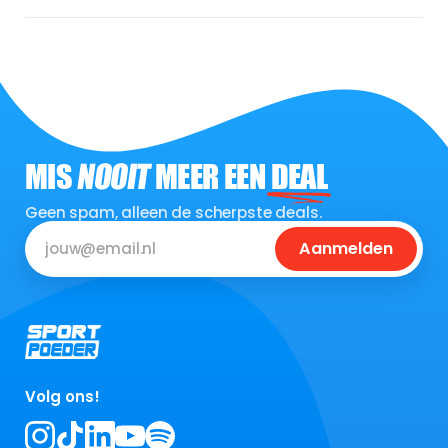
MIS
NOOIT
MEER EEN
DEAL
Geen spam, alleen de scherpste deals.
Aanmelden
Volg ons!