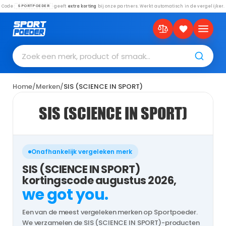
Code
geeft
extra korting
bij onze partners. Werkt automatisch in de vergelijker.
SPORTPOEDER
Zoek een merk, product of smaak…
Home
/
Merken
/
SIS (SCIENCE IN SPORT)
SIS (SCIENCE IN SPORT)
Onafhankelijk vergeleken merk
SIS (SCIENCE IN SPORT)
kortingscode augustus 2026,
we got you.
Een van de meest vergeleken merken op Sportpoeder.
We verzamelen de SIS (SCIENCE IN SPORT)-producten