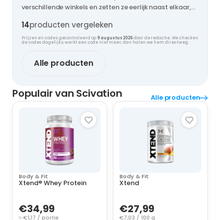
verschillende winkels en zetten ze eerlijk naast elkaar,
zodat jij nooit te veel betaalt.
14
producten vergeleken
Prijzen en codes gecontroleerd op
9 augustus 2026
door de redactie. We checken
de codes dagelijks; werkt een code niet meer, dan halen we hem direct weg.
Alle producten
Populair van Scivation
Alle producten
Body & Fit
Body & Fit
Xtend® Whey Protein
Xtend
€34,99
€27,99
≈ €1,17 / portie
€7,03 / 100 g