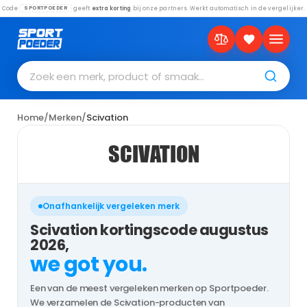
Code
geeft
extra korting
bij onze partners. Werkt automatisch in de vergelijker.
SPORTPOEDER
Zoek een merk, product of smaak…
Home
/
Merken
/
Scivation
SCIVATION
Onafhankelijk vergeleken merk
Scivation kortingscode augustus
2026,
we got you.
Een van de meest vergeleken merken op Sportpoeder.
We verzamelen de Scivation-producten van