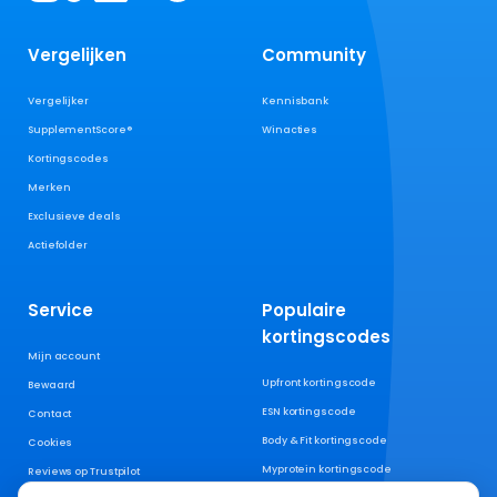
Vergelijken
Community
Vergelijker
Kennisbank
SupplementScore®
Winacties
Kortingscodes
Merken
Exclusieve deals
Actiefolder
Service
Populaire
kortingscodes
Mijn account
Upfront kortingscode
Bewaard
ESN kortingscode
Contact
Body & Fit kortingscode
Cookies
Myprotein kortingscode
Reviews op Trustpilot