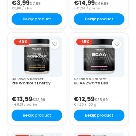
€3,99
€14,99
€7,99
€49,99
€0,08 / stuk
≈ €1,24 / portie
Bekijk product
Bekijk product
-60%
-65%
Holland & Barrett
Holland & Barrett
Pre Workout Energy
BCAA Zwarte Bes
€13,59
€12,59
€33,99
€35,99
≈ €0,31 / portie
€4,20 / 100 g
Bekijk product
Bekijk product