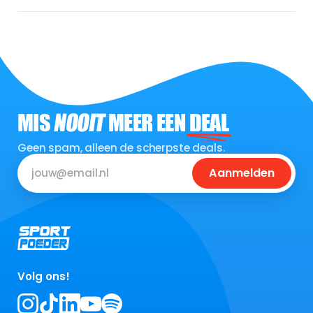
MIS
NOOIT
MEER EEN
DEAL
Geen spam, alleen de scherpste deals.
Aanmelden
Volg ons!