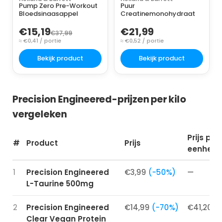
Pump Zero Pre-Workout
Puur
Bloedsinaasappel
Creatinemonohydraat
€15,19
€21,99
€37,99
≈ €0,41 / portie
≈ €0,52 / portie
Bekijk product
Bekijk product
Precision Engineered-prijzen per kilo
vergeleken
Prijs per
#
Product
Prijs
eenheid
1
Precision Engineered
€3,99
(-50%)
—
L-Taurine 500mg
2
Precision Engineered
€14,99
(-70%)
€41,20 / 
Clear Vegan Protein