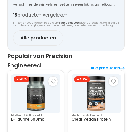
verschillende winkels en zetten ze eerlijk naast elkaar,
zodat jij nooit te veel betaalt.
18
producten vergeleken
Prijzen en codes gecontroleerd op
6 augustus 2026
door de redactie. We checken
de codes dagelijks; werkt een code niet meer, dan halen we hem direct weg.
Alle producten
Populair van Precision
Engineered
Alle producten
-50%
-70%
Holland & Barrett
Holland & Barrett
L-Taurine 500mg
Clear Vegan Protein