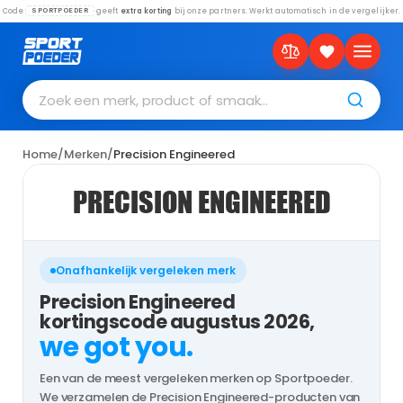
Code
geeft
extra korting
bij onze partners. Werkt automatisch in de vergelijker.
SPORTPOEDER
Zoek een merk, product of smaak…
Home
/
Merken
/
Precision Engineered
PRECISION ENGINEERED
Onafhankelijk vergeleken merk
Precision Engineered
kortingscode augustus 2026,
we got you.
Een van de meest vergeleken merken op Sportpoeder.
We verzamelen de Precision Engineered-producten van