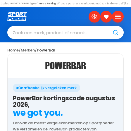
Code
geeft
extra korting
bij onze partners. Werkt automatisch in de vergelijker.
SPORTPOEDER
Zoek een merk, product of smaak…
Home
/
Merken
/
PowerBar
POWERBAR
Onafhankelijk vergeleken merk
PowerBar kortingscode augustus
2026,
we got you.
Een van de meest vergeleken merken op Sportpoeder.
We verzamelen de PowerBar-producten van