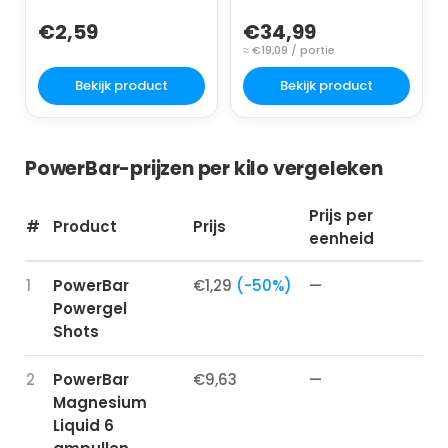
€2,59
€34,99
≈ €19,09 / portie
Bekijk product
Bekijk product
PowerBar-prijzen per kilo vergeleken
Prijs per
#
Product
Prijs
eenheid
1
PowerBar
€1,29
(-50%)
—
Powergel
Shots
2
PowerBar
€9,63
—
Magnesium
Liquid 6