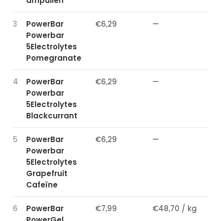
ampullen
3
PowerBar
€6,29
—
Powerbar
5Electrolytes
Pomegranate
4
PowerBar
€6,29
—
Powerbar
5Electrolytes
Blackcurrant
5
PowerBar
€6,29
—
Powerbar
5Electrolytes
Grapefruit
Cafeïne
6
PowerBar
€7,99
€48,70 / kg
PowerGel