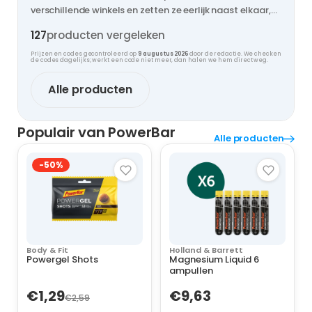
verschillende winkels en zetten ze eerlijk naast elkaar,
zodat jij nooit te veel betaalt.
127
producten vergeleken
Prijzen en codes gecontroleerd op
9 augustus 2026
door de redactie. We checken
de codes dagelijks; werkt een code niet meer, dan halen we hem direct weg.
Alle producten
Populair van PowerBar
Alle producten
-50%
Body & Fit
Holland & Barrett
Powergel Shots
Magnesium Liquid 6
ampullen
€1,29
€9,63
€2,59