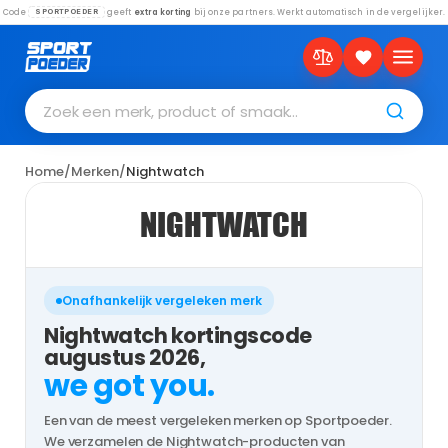
Code
geeft
extra korting
bij onze partners. Werkt automatisch in de vergelijker.
SPORTPOEDER
Zoek een merk, product of smaak…
Home
/
Merken
/
Nightwatch
NIGHTWATCH
Onafhankelijk vergeleken merk
Nightwatch kortingscode
augustus 2026,
we got you.
Een van de meest vergeleken merken op Sportpoeder.
We verzamelen de Nightwatch-producten van