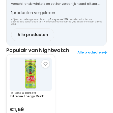
verschillende winkels en zetten ze eerlijk naast elkaar,
zodat jij nooit te veel betaalt.
1
producten vergeleken
Prijzen en codes gecontroleerd op
7 augustus 2026
door de redactie. We
checken de codes dagelijks; werkt een code niet meer, dan halen we hem direct
weg.
Alle producten
Populair van Nightwatch
Alle producten
Holland & Barrett
Extreme Energy Drink
€1,59