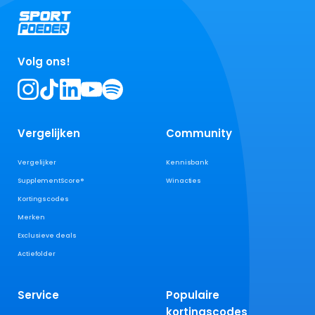
Volg ons!
Vergelijken
Community
Vergelijker
Kennisbank
SupplementScore®
Winacties
Kortingscodes
Merken
Exclusieve deals
Actiefolder
Service
Populaire
kortingscodes