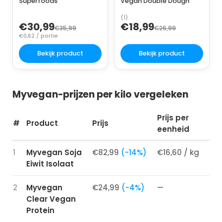
Superfoods
Vegan Double Dough
(1)
€30,99
€18,99
€35,99
€26,99
€0,62 / portie
Bekijk product
Bekijk product
Myvegan-prijzen per kilo vergeleken
Prijs per
#
Product
Prijs
Be
eenheid
1
Myvegan Soja
€82,99
(-14%)
€16,60 / kg
3,
Eiwit Isolaat
2
Myvegan
€24,99
(-4%)
—
4,
Clear Vegan
Protein