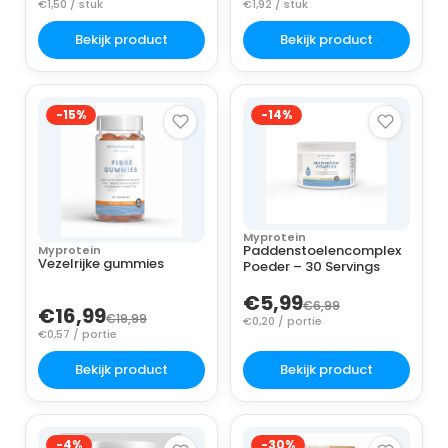
€1,50 / stuk
€1,92 / stuk
Bekijk product
Bekijk product
-15%
-14%
Myprotein
Paddenstoelencomplex
Myprotein
Vezelrijke gummies
Poeder – 30 Servings
€5,99
€6,99
€16,99
€19,99
€0,20 / portie
€0,57 / portie
Bekijk product
Bekijk product
-4%
-30%