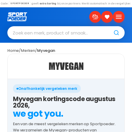
Code
geeft
extra korting
bij onze partners. Werkt automatisch in de vergelijker.
SPORTPOEDER
Zoek een merk, product of smaak…
Home
/
Merken
/
Myvegan
MYVEGAN
Onafhankelijk vergeleken merk
Myvegan kortingscode augustus
2026,
we got you.
Een van de meest vergeleken merken op Sportpoeder.
We verzamelen de Myvegan-producten van