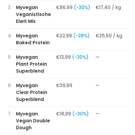
3
Myvegan
€86,99
(-30%)
€17,40 / kg
3,
Veganistische
Eiwit Mix
4
Myvegan
€22,99
(-28%)
€25,50 / kg
4,
Baked Protein
5
Myvegan
€13,99
(-30%)
—
3,
Plant Protein
Superblend
6
Myvegan
€39,99
—
3,
Clear Protein
Superblend
7
Myvegan
€18,99
(-30%)
—
1,
Vegan Double
Dough