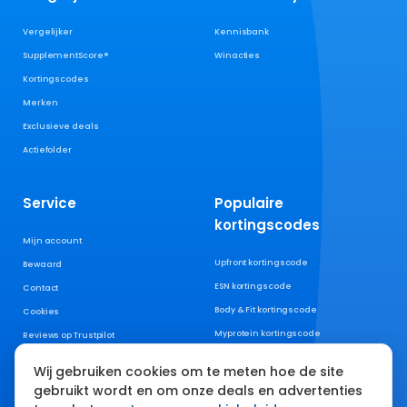
Vergelijker
Kennisbank
SupplementScore®
Winacties
Kortingscodes
Merken
Exclusieve deals
Actiefolder
Service
Populaire
kortingscodes
Mijn account
Upfront kortingscode
Bewaard
ESN kortingscode
Contact
Body & Fit kortingscode
Cookies
Myprotein kortingscode
Reviews op Trustpilot
XXL Nutrition kortingscode
Wij gebruiken cookies om te meten hoe de site
AYBL kortingscode
gebruikt wordt en om onze deals en advertenties
YoungLA kortingscode