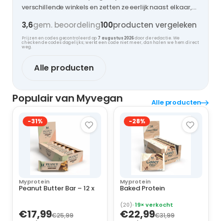
verschillende winkels en zetten ze eerlijk naast elkaar,
zodat jij nooit te veel betaalt.
3,6
gem. beoordeling
100
producten vergeleken
Prijzen en codes gecontroleerd op
7 augustus 2026
door de redactie. We
checken de codes dagelijks; werkt een code niet meer, dan halen we hem direct
weg.
Alle producten
Populair van Myvegan
Alle producten
-31%
-28%
Myprotein
Myprotein
Peanut Butter Bar – 12 x
Baked Protein
(20)
· 19× verkocht
€17,99
€22,99
€25,99
€31,99