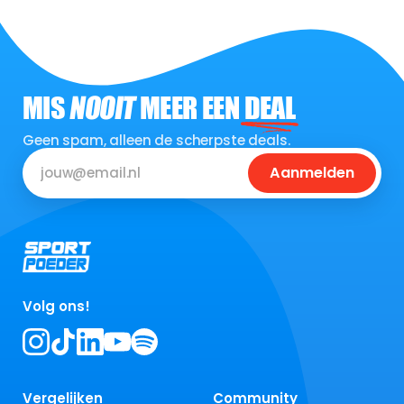
MIS
NOOIT
MEER EEN
DEAL
Geen spam, alleen de scherpste deals.
Aanmelden
Volg ons!
Vergelijken
Community