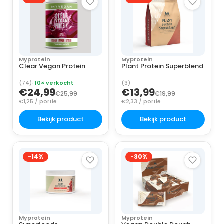
Myprotein
Myprotein
Clear Vegan Protein
Plant Protein Superblend
(74)
· 10× verkocht
(3)
€24,99
€13,99
€25,99
€19,99
€1,25 / portie
€2,33 / portie
Bekijk product
Bekijk product
-14%
-30%
Myprotein
Myprotein