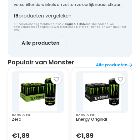
verschillende winkels en zetten ze eerlijk naast elkaar,
zodat jij nooit te veel betaalt.
16
producten vergeleken
Prijzen en codes gecontroleerd op
7 augustus 2026
door de redactie. We
checken de codes dagelijks; werkt een code niet meer, dan halen we hem direct
weg.
Alle producten
Populair van Monster
Alle producten
Body & Fit
Body & Fit
Zero
Energy Original
€1,89
€1,89