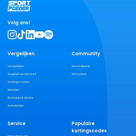
Volg ons!
Vergelijken
Community
Vergelijker
Kennisbank
SupplementScore®
Winacties
Kortingscodes
Merken
Exclusieve deals
Actiefolder
Service
Populaire
kortingscodes
Mijn account