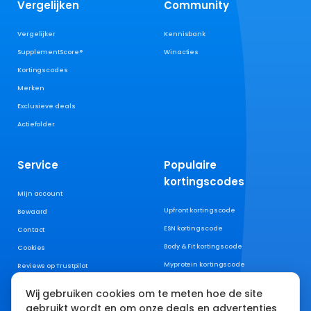
Vergelijken
Community
Vergelijker
Kennisbank
SupplementScore®
Winacties
Kortingscodes
Merken
Exclusieve deals
Actiefolder
Service
Populaire
kortingscodes
Mijn account
Upfront kortingscode
Bewaard
ESN kortingscode
Contact
Body & Fit kortingscode
Cookies
Myprotein kortingscode
Reviews op Trustpilot
XXL Nutrition kortingscode
Wij gebruiken cookies om te meten hoe de site
AYBL kortingscode
gebruikt wordt en om onze deals en advertenties