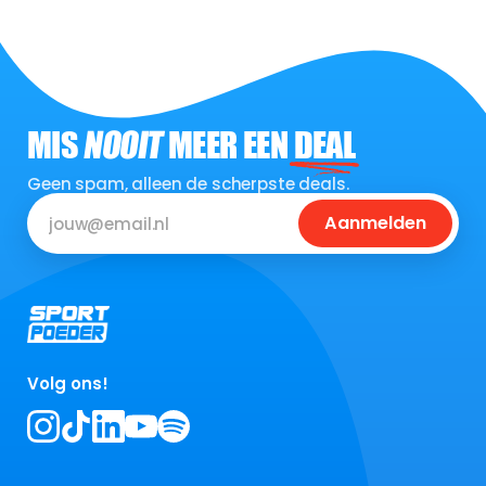
MIS
NOOIT
MEER EEN
DEAL
Geen spam, alleen de scherpste deals.
Aanmelden
Volg ons!