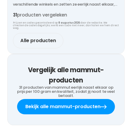
verschillende winkels en zetten ze eerlijk naast elkaar,
zodat jij nooit te veel betaalt.
31
producten vergeleken
Prijzen en codes gecontroleerd op
8 augustus 2026
door de redactie. We
checken de codes dagelijks; werkt een code niet meer, dan halen we hem direct
weg.
Alle producten
Vergelijk alle mammut-
producten
31 producten van mammut eerlijk naast elkaar op
prijs per 100 gram en kwaliteit, zodat jij nooit te veel
betaalt.
Bekijk alle mammut-producten