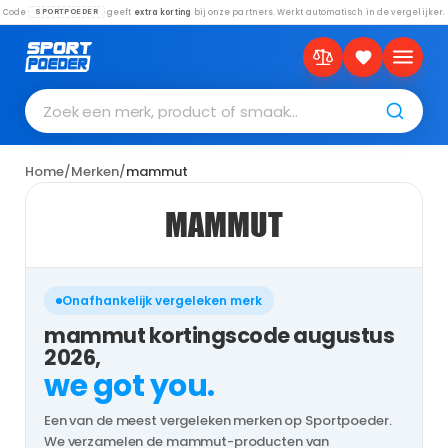
Code
geeft
extra korting
bij onze partners. Werkt automatisch in de vergelijker.
SPORTPOEDER
Zoek een merk, product of smaak…
Home
/
Merken
/
mammut
MAMMUT
Onafhankelijk vergeleken merk
mammut kortingscode augustus
2026,
we got you.
Een van de meest vergeleken merken op Sportpoeder.
We verzamelen de mammut-producten van