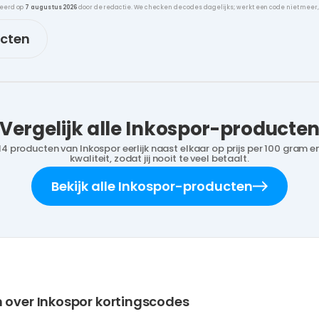
leerd op
7 augustus 2026
door de redactie. We checken de codes dagelijks; werkt een code niet meer
ucten
Vergelijk alle Inkospor-producte
14 producten van Inkospor eerlijk naast elkaar op prijs per 100 gram e
kwaliteit, zodat jij nooit te veel betaalt.
Bekijk alle Inkospor-producten
 over Inkospor kortingscodes