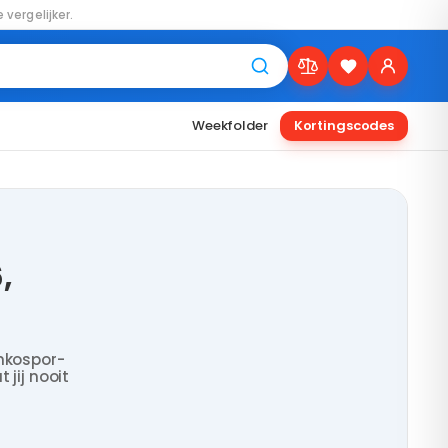
 vergelijker.
Weekfolder
Kortingscodes
,
nkospor-
 jij nooit