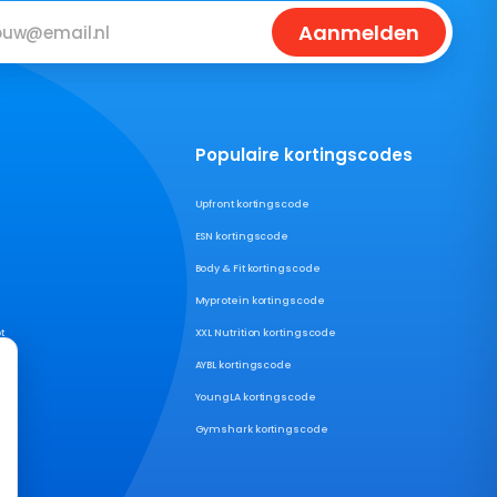
Aanmelden
Populaire kortingscodes
Upfront kortingscode
ESN kortingscode
Body & Fit kortingscode
Myprotein kortingscode
t
XXL Nutrition kortingscode
AYBL kortingscode
YoungLA kortingscode
Gymshark kortingscode