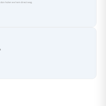
, dan halen we hem direct weg.
n
n