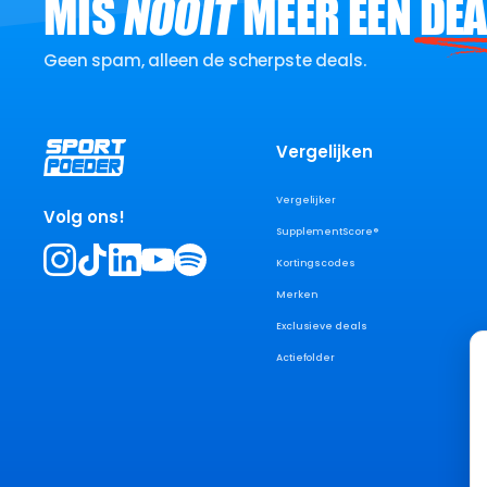
MIS
NOOIT
MEER EEN
DEA
Geen spam, alleen de scherpste deals.
Vergelijken
Vergelijker
Volg ons!
SupplementScore®
Kortingscodes
Merken
Exclusieve deals
Actiefolder