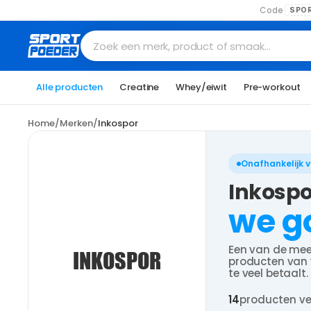
Code
SPO
Zoek een merk, product of smaak…
Alle producten
Creatine
Whey/eiwit
Pre-workout
Home
/
Merken
/
Inkospor
Onafhankelijk 
Inkospo
we g
Een van de mee
INKOSPOR
producten van ve
te veel betaalt.
14
producten ve