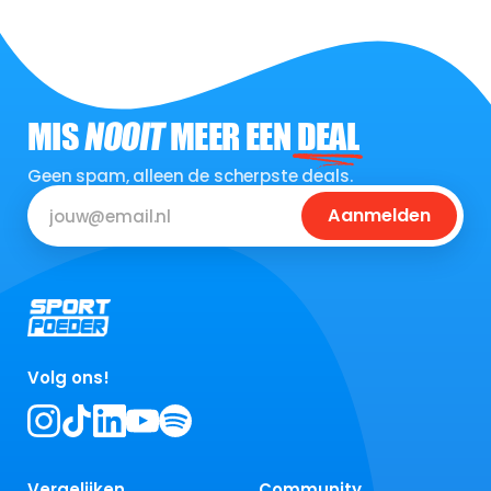
MIS
NOOIT
MEER EEN
DEAL
Geen spam, alleen de scherpste deals.
Aanmelden
Volg ons!
Vergelijken
Community