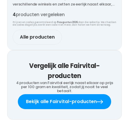
verschillende winkels en zetten ze eerlijk naast elkaar,
zodat jij nooit te veel betaalt.
4
producten vergeleken
Prijzen en codes gecontroleerd op
9 augustus 2026
door de redactie. We checken
de codes dagelijks; werkt een code niet meer, dan halen we hem direct weg.
Alle producten
Vergelijk alle Fairvital-
producten
4 producten van Fairvital eerlijk naast elkaar op prijs
per 100 gram en kwaliteit, zodat jij nooit te veel
betaalt.
Bekijk alle Fairvital-producten