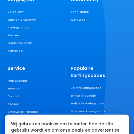
Vergelijker
Kennisbank
SupplementScore®
Winacties
Kortingscodes
Merken
Exclusieve deals
Actiefolder
Service
Populaire
kortingscodes
Mijn account
Upfront kortingscode
Bewaard
ESN kortingscode
Contact
Body & Fit kortingscode
Cookies
Myprotein kortingscode
Reviews op Trustpilot
XXL Nutrition kortingscode
Wij gebruiken cookies om te meten hoe de site
AYBL kortingscode
gebruikt wordt en om onze deals en advertenties