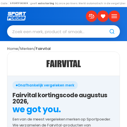
Code
geeft
extra korting
bij onze partners. Werkt automatisch in de vergelijker.
SPORTPOEDER
Zoek een merk, product of smaak…
Home
/
Merken
/
Fairvital
FAIRVITAL
Onafhankelijk vergeleken merk
Fairvital kortingscode augustus
2026,
we got you.
Een van de meest vergeleken merken op Sportpoeder.
We verzamelen de Fairvital-producten van