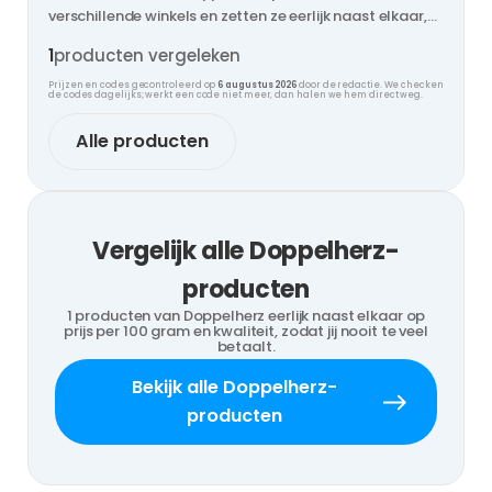
verschillende winkels en zetten ze eerlijk naast elkaar,
zodat jij nooit te veel betaalt.
1
producten vergeleken
Prijzen en codes gecontroleerd op
6 augustus 2026
door de redactie. We checken
de codes dagelijks; werkt een code niet meer, dan halen we hem direct weg.
Alle producten
Vergelijk alle Doppelherz-
producten
1 producten van Doppelherz eerlijk naast elkaar op
prijs per 100 gram en kwaliteit, zodat jij nooit te veel
betaalt.
Bekijk alle Doppelherz-
producten