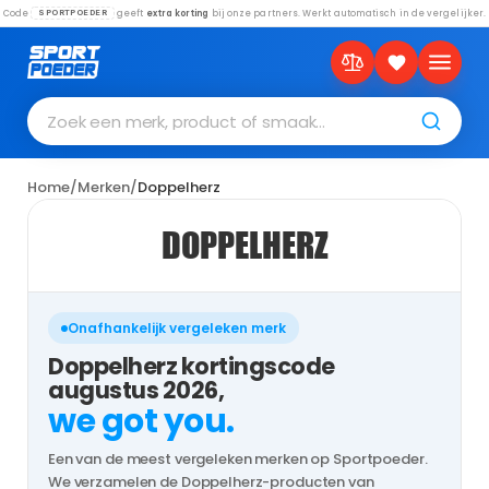
Code
geeft
extra korting
bij onze partners. Werkt automatisch in de vergelijker.
SPORTPOEDER
Zoek een merk, product of smaak…
Home
/
Merken
/
Doppelherz
DOPPELHERZ
Onafhankelijk vergeleken merk
Doppelherz kortingscode
augustus 2026,
we got you.
Een van de meest vergeleken merken op Sportpoeder.
We verzamelen de Doppelherz-producten van