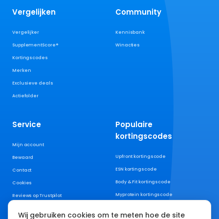
Vergelijken
Community
Vergelijker
Kennisbank
SupplementScore®
Winacties
Kortingscodes
Merken
Exclusieve deals
Actiefolder
Service
Populaire
kortingscodes
Mijn account
Upfront kortingscode
Bewaard
ESN kortingscode
Contact
Body & Fit kortingscode
Cookies
Myprotein kortingscode
Reviews op Trustpilot
XXL Nutrition kortingscode
Wij gebruiken cookies om te meten hoe de site