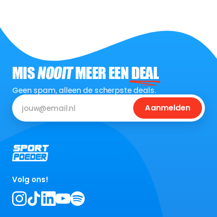
MIS
NOOIT
MEER EEN
DEAL
Geen spam, alleen de scherpste deals.
Aanmelden
Volg ons!