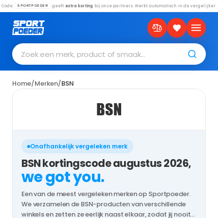
Code
geeft
extra korting
bij onze partners. Werkt automatisch in de vergelijker.
SPORTPOEDER
Zoek een merk, product of smaak…
Home
/
Merken
/
BSN
BSN
Onafhankelijk vergeleken merk
BSN kortingscode augustus 2026,
we got you.
Een van de meest vergeleken merken op Sportpoeder.
We verzamelen de BSN-producten van verschillende
winkels en zetten ze eerlijk naast elkaar, zodat jij nooit