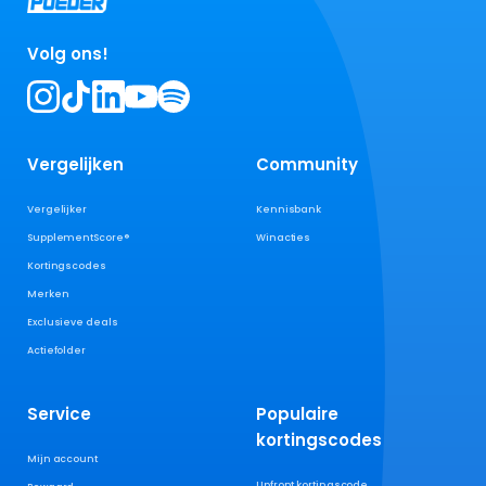
Volg ons!
Vergelijken
Community
Vergelijker
Kennisbank
SupplementScore®
Winacties
Kortingscodes
Merken
Exclusieve deals
Actiefolder
Service
Populaire
kortingscodes
Mijn account
Upfront kortingscode