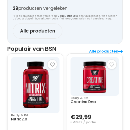
te veel betaalt.
29
producten vergeleken
Prijzen en codes gecontroleerd op
6 augustus 2026
door de redactie. We checken
de codes dagelijks; werkt een code niet meer, dan halen we hem direct weg.
Alle producten
Populair van BSN
Alle producten
Body & Fit
Creatine Dna
€29,99
Body & Fit
Nitrix 2.0
≈ €0,69 / portie