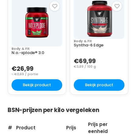
Body & Fit
Syntha-6 Edge
Body & Fit
N.o.-xplode® 3.0
€69,99
€3,89 / 100 g
€26,99
≈ €0,69 / portie
Bekijk product
Bekijk product
BSN-prijzen per kilo vergeleken
Prijs per
#
Product
Prijs
eenheid