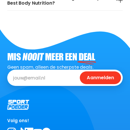
Best Body Nutrition?
MIS
NOOIT
MEER EEN
DEAL
Geen spam, alleen de scherpste deals.
Aanmelden
Volg ons!