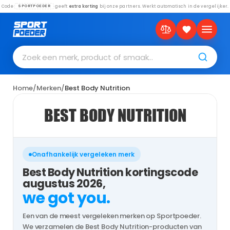
Code
geeft
extra korting
bij onze partners. Werkt automatisch in de vergelijker.
SPORTPOEDER
Zoek een merk, product of smaak…
Home
/
Merken
/
Best Body Nutrition
BEST BODY NUTRITION
Onafhankelijk vergeleken merk
Best Body Nutrition kortingscode
augustus 2026,
we got you.
Een van de meest vergeleken merken op Sportpoeder.
We verzamelen de Best Body Nutrition-producten van