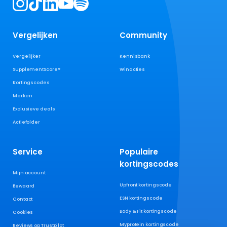
Vergelijken
Community
Vergelijker
Kennisbank
SupplementScore®
Winacties
Kortingscodes
Merken
Exclusieve deals
Actiefolder
Service
Populaire
kortingscodes
Mijn account
Upfront kortingscode
Bewaard
ESN kortingscode
Contact
Body & Fit kortingscode
Cookies
Myprotein kortingscode
Reviews op Trustpilot