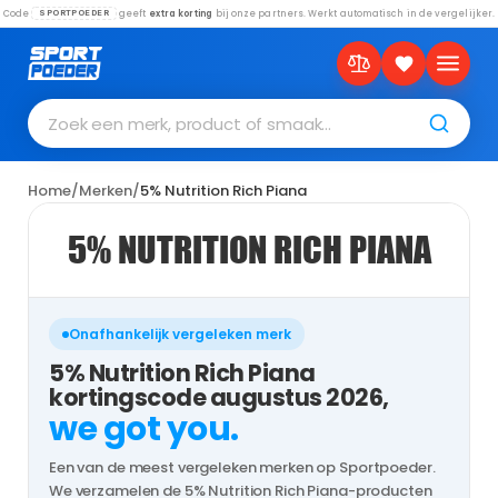
Code
geeft
extra korting
bij onze partners. Werkt automatisch in de vergelijker.
SPORTPOEDER
Zoek een merk, product of smaak…
Home
/
Merken
/
5% Nutrition Rich Piana
5% NUTRITION RICH PIANA
Onafhankelijk vergeleken merk
5% Nutrition Rich Piana
kortingscode augustus 2026,
we got you.
Een van de meest vergeleken merken op Sportpoeder.
We verzamelen de 5% Nutrition Rich Piana-producten