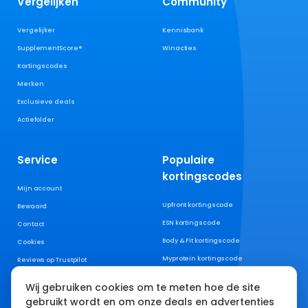
Vergelijken
Community
Vergelijker
Kennisbank
SupplementScore®
Winacties
Kortingscodes
Merken
Exclusieve deals
Actiefolder
Service
Populaire
kortingscodes
Mijn account
Upfront kortingscode
Bewaard
ESN kortingscode
Contact
Body & Fit kortingscode
Cookies
Myprotein kortingscode
Reviews op Trustpilot
XXL Nutrition kortingscode
Wij gebruiken cookies om te meten hoe de site
AYBL kortingscode
gebruikt wordt en om onze deals en advertenties