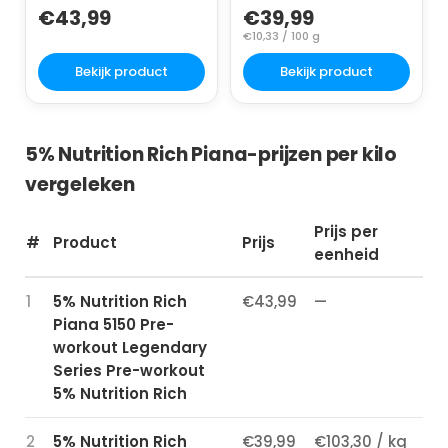
Rich
€43,99
€39,99
€10,33 / 100 g
Bekijk product
Bekijk product
5% Nutrition Rich Piana-prijzen per kilo
vergeleken
Prijs per
#
Product
Prijs
eenheid
1
5% Nutrition Rich
€43,99
—
Piana 5150 Pre-
workout Legendary
Series Pre-workout
5% Nutrition Rich
2
5% Nutrition Rich
€39,99
€103,30 / kg