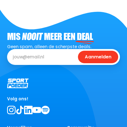
MIS
NOOIT
MEER EEN
DEAL
Geen spam, alleen de scherpste deals.
Aanmelden
Volg ons!