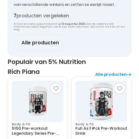
van verschillende winkels en zetten ze eerlijk naast
elkaar, zodat jij nooit te veel betaalt.
7
producten vergeleken
Prijzen en codes gecontroleerd op
10 augustus 2026
door de redactie. We
checken de codes dagelijks; werkt een code niet meer, dan halen we hem direct
weg.
Alle producten
Populair van 5% Nutrition
Rich Piana
Alle producten
Body & Fit
Body & Fit
5150 Pre-workout
Full As F#ck Pre-Workout
Legendary Series Pre-
Drink
workout 5% Nutrition