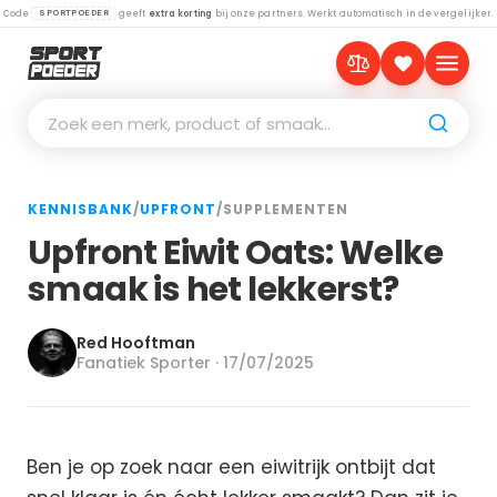
Code
geeft
extra korting
bij onze partners. Werkt automatisch in de vergelijker.
SPORTPOEDER
Zoek een merk, product of smaak…
KENNISBANK
/
UPFRONT
/
SUPPLEMENTEN
Upfront Eiwit Oats: Welke
smaak is het lekkerst?
Red Hooftman
Fanatiek Sporter · 17/07/2025
Ben je op zoek naar een eiwitrijk ontbijt dat