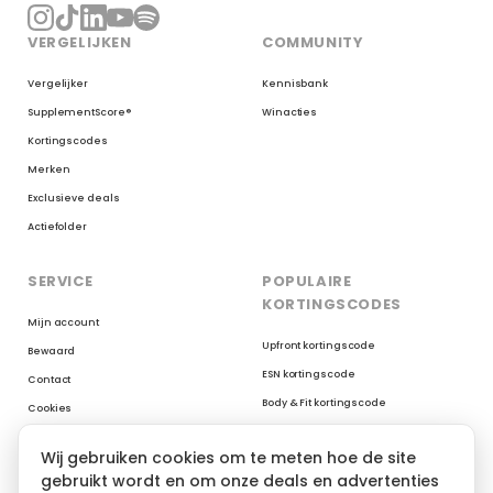
VERGELIJKEN
COMMUNITY
Vergelijker
Kennisbank
SupplementScore®
Winacties
Kortingscodes
Merken
Exclusieve deals
Actiefolder
SERVICE
POPULAIRE
KORTINGSCODES
Mijn account
Upfront kortingscode
Bewaard
ESN kortingscode
Contact
Body & Fit kortingscode
Cookies
Myprotein kortingscode
Reviews op Trustpilot
Wij gebruiken cookies om te meten hoe de site
XXL Nutrition kortingscode
gebruikt wordt en om onze deals en advertenties
AYBL kortingscode