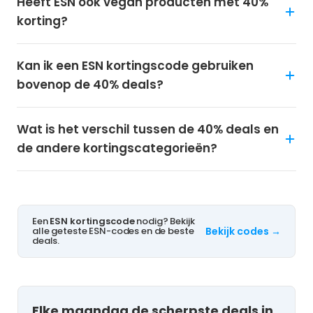
Heeft ESN ook vegan producten met 40%
korting?
Kan ik een ESN kortingscode gebruiken
bovenop de 40% deals?
Wat is het verschil tussen de 40% deals en
de andere kortingscategorieën?
Een
ESN kortingscode
nodig? Bekijk
alle geteste ESN-codes en de beste
Bekijk codes →
deals.
Elke maandag de scherpste deals in