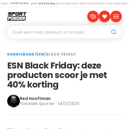
Code
geeft
extra korting
bij onze partners. Werkt automatisch in de vergelijker.
SPORTPOEDER
Zoek een merk, product of smaak…
KENNISBANK
/
ESN
/
BLACK FRIDAY
ESN Black Friday: deze
producten scoor je met
40% korting
Red Hooftman
Fanatiek Sporter · 14/11/2025