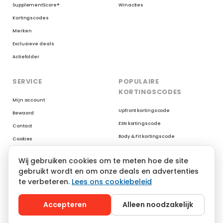
SupplementScore®
Winacties
Kortingscodes
Merken
Exclusieve deals
Actiefolder
SERVICE
POPULAIRE
KORTINGSCODES
Mijn account
Upfront kortingscode
Bewaard
ESN kortingscode
Contact
Body & Fit kortingscode
Cookies
Myprotein kortingscode
Reviews op Trustpilot
Wij gebruiken cookies om te meten hoe de site
XXL Nutrition kortingscode
gebruikt wordt en om onze deals en advertenties
AYBL kortingscode
te verbeteren.
Lees ons cookiebeleid
YoungLA kortingscode
Gymshark kortingscode
Accepteren
Alleen noodzakelijk