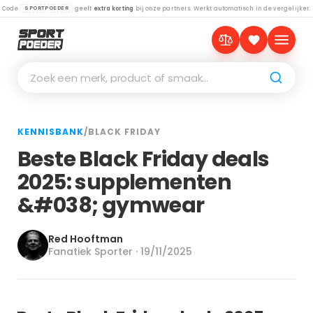
Code
geeft
extra korting
bij onze partners. Werkt automatisch in de vergelijker.
SPORTPOEDER
Zoek een merk, product of smaak…
KENNISBANK
/
BLACK FRIDAY
Beste Black Friday deals
2025: supplementen
&#038; gymwear
Red Hooftman
Fanatiek Sporter · 19/11/2025