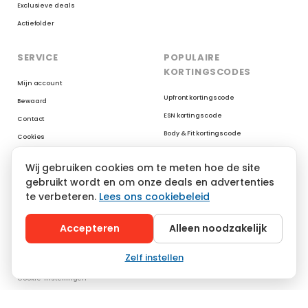
Exclusieve deals
Actiefolder
SERVICE
POPULAIRE
KORTINGSCODES
Mijn account
Upfront kortingscode
Bewaard
ESN kortingscode
Contact
Body & Fit kortingscode
Cookies
Myprotein kortingscode
Reviews op Trustpilot
Wij gebruiken cookies om te meten hoe de site
XXL Nutrition kortingscode
gebruikt wordt en om onze deals en advertenties
AYBL kortingscode
te verbeteren.
Lees ons cookiebeleid
YoungLA kortingscode
Gymshark kortingscode
Accepteren
Alleen noodzakelijk
Zelf instellen
© 2026 Sportpoeder, Gosocialfit BV
|
Privacy & voorwaarden
|
Cookies
|
Cookie-instellingen