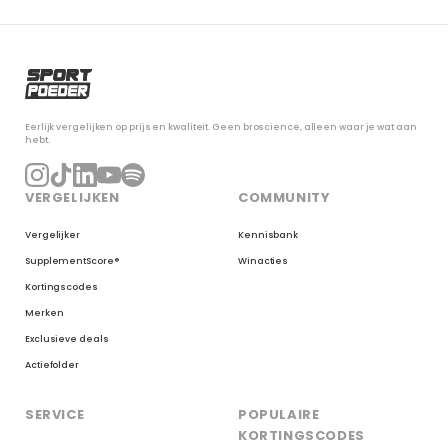
Eerlijk vergelijken op prijs en kwaliteit. Geen broscience, alleen waar je wat aan
hebt.
VERGELIJKEN
COMMUNITY
Vergelijker
Kennisbank
SupplementScore®
Winacties
Kortingscodes
Merken
Exclusieve deals
Actiefolder
SERVICE
POPULAIRE
KORTINGSCODES