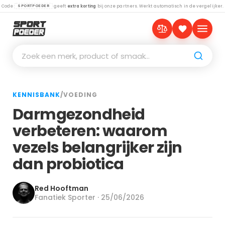
Code
geeft
extra korting
bij onze partners. Werkt automatisch in de vergelijker.
SPORTPOEDER
Zoek een merk, product of smaak…
KENNISBANK
/
VOEDING
Darmgezondheid
verbeteren: waarom
vezels belangrijker zijn
dan probiotica
Red Hooftman
Fanatiek Sporter · 25/06/2026