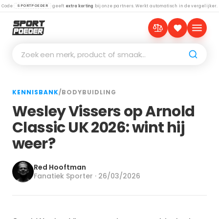
Code
geeft
extra korting
bij onze partners. Werkt automatisch in de vergelijker.
SPORTPOEDER
Zoek een merk, product of smaak…
KENNISBANK
/
BODYBUIDLING
Wesley Vissers op Arnold
Classic UK 2026: wint hij
weer?
Red Hooftman
Fanatiek Sporter · 26/03/2026