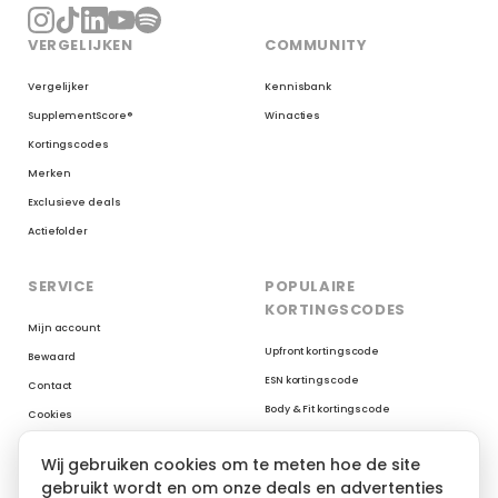
VERGELIJKEN
COMMUNITY
Vergelijker
Kennisbank
SupplementScore®
Winacties
Kortingscodes
Merken
Exclusieve deals
Actiefolder
SERVICE
POPULAIRE
KORTINGSCODES
Mijn account
Upfront kortingscode
Bewaard
ESN kortingscode
Contact
Body & Fit kortingscode
Cookies
Myprotein kortingscode
Reviews op Trustpilot
Wij gebruiken cookies om te meten hoe de site
XXL Nutrition kortingscode
gebruikt wordt en om onze deals en advertenties
AYBL kortingscode