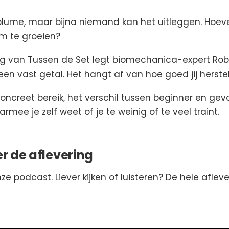
olume, maar bijna niemand kan het uitleggen. Hoeve
om te groeien?
ng van Tussen de Set legt biomechanica-expert Robin
een vast getal. Het hangt af van hoe goed jij herstel
 concreet bereik, het verschil tussen beginner en ge
mee je zelf weet of je te weinig of te veel traint.
er de aflevering
ze podcast. Liever kijken of luisteren? De hele aflev