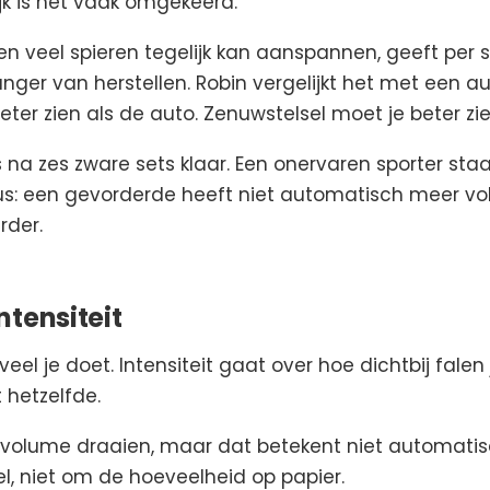
ijk is het vaak omgekeerd.
 en veel spieren tegelijk kan aanspannen, geeft per
anger van herstellen. Robin vergelijkt het met een a
ter zien als de auto. Zenuwstelsel moet je beter zie
s na zes zware sets klaar. Een onervaren sporter st
us: een gevorderde heeft niet automatisch meer vol
rder.
ntensiteit
l je doet. Intensiteit gaat over hoe dichtbij falen j
t hetzelfde.
r volume draaien, maar dat betekent niet automatis
el, niet om de hoeveelheid op papier.