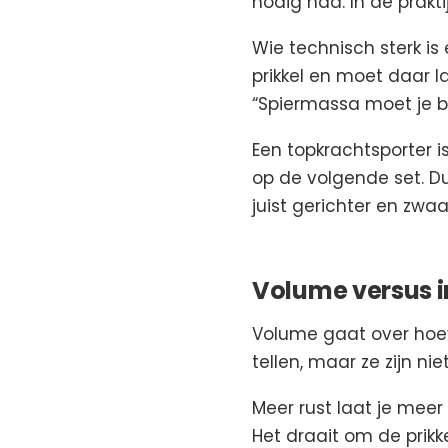
nodig had. In de prakt
Wie technisch sterk is
prikkel en moet daar l
“Spiermassa moet je be
Een topkrachtsporter i
op de volgende set. D
juist gerichter en zwaa
Volume versus i
Volume gaat over hoevee
tellen, maar ze zijn nie
Meer rust laat je mee
Het draait om de prikk