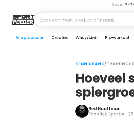
Code
SPO
Zoek een merk, product of smaak…
Alle producten
Creatine
Whey/eiwit
Pre-workout
KENNISBANK
/
TRAININGS
Hoeveel s
spiergroe
Red Hooftman
Fanatiek Sporter · 2