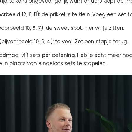
tijd telkens ongeveer gelijk, want anders klopt de me
orbeeld 12, 11, 11): de prikkel is te klein. Voeg een set t
voorbeeld 10, 8, 7): de sweet spot. Hier wil je zitten.
(bijvoorbeeld 10, 6, 4): te veel. Zet een stapje terug.
imaal vijf sets per oefening. Heb je echt meer nod
e in plaats van eindeloos sets te stapelen.