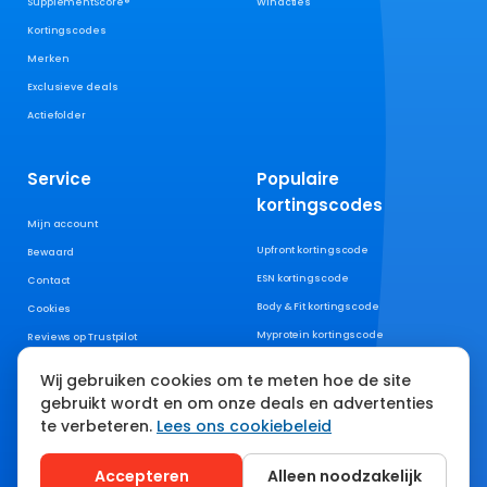
SupplementScore®
Winacties
Kortingscodes
Merken
Exclusieve deals
Actiefolder
Service
Populaire
kortingscodes
Mijn account
Upfront kortingscode
Bewaard
ESN kortingscode
Contact
Body & Fit kortingscode
Cookies
Myprotein kortingscode
Reviews op Trustpilot
XXL Nutrition kortingscode
Wij gebruiken cookies om te meten hoe de site
AYBL kortingscode
gebruikt wordt en om onze deals en advertenties
YoungLA kortingscode
te verbeteren.
Lees ons cookiebeleid
Gymshark kortingscode
Accepteren
Alleen noodzakelijk