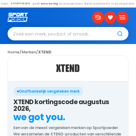
Code
geeft
extra korting
bij onze partners. Werkt automatisch in de vergelijker.
SPORTPOEDER
Zoek een merk, product of smaak…
Home
/
Merken
/
XTEND
XTEND
Onafhankelijk vergeleken merk
XTEND kortingscode augustus
2026,
we got you.
Een van de meest vergeleken merken op Sportpoeder.
We verzamelen de XTEND-producten van verschillende