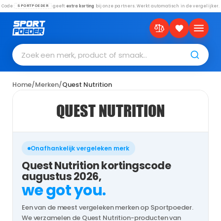
Code
geeft
extra korting
bij onze partners. Werkt automatisch in de vergelijker.
SPORTPOEDER
Zoek een merk, product of smaak…
Home
/
Merken
/
Quest Nutrition
QUEST NUTRITION
Onafhankelijk vergeleken merk
Quest Nutrition kortingscode
augustus 2026,
we got you.
Een van de meest vergeleken merken op Sportpoeder.
We verzamelen de Quest Nutrition-producten van