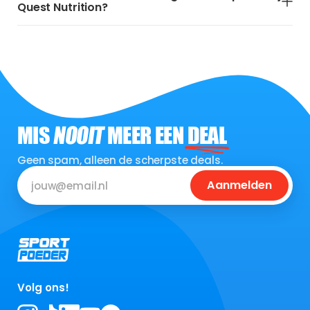
Quest Nutrition?
MIS
NOOIT
MEER EEN
DEAL
Geen spam, alleen de scherpste deals.
Aanmelden
Volg ons!