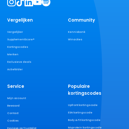
Vergelijken
Community
Vergelijker
Kennisbank
SupplementScore®
Winacties
Kortingscodes
Merken
Exclusieve deals
Actiefolder
Service
Populaire
kortingscodes
Mijn account
Upfront kortingscode
Bewaard
ESN kortingscode
Contact
Body & Fit kortingscode
Cookies
Myprotein kortingscode
Reviews op Trustpilot