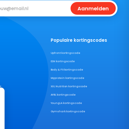
Aanmelden
Populaire kortingscodes
Upfront kortingscode
ESN kortingscode
Body & Fit kortingscode
Myprotein kortingscode
t
XXL Nutrition kortingscode
AYBL kortingscode
YoungLA kortingscode
Gymshark kortingscode