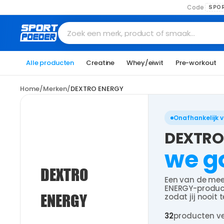
Code
SPO
Zoek een merk, product of smaak…
Alle producten
Creatine
Whey/eiwit
Pre-workout
Home
/
Merken
/
DEXTRO ENERGY
Onafhankelijk 
DEXTRO 
we g
DEXTRO
Een van de mee
ENERGY-producte
ENERGY
zodat jij nooit 
32
producten v