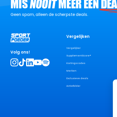
MIS
NOOIT
MEER EEN
DEA
Geen spam, alleen de scherpste deals.
Vergelijken
Vergelijker
Volg ons!
SupplementScore®
Kortingscodes
Merken
Exclusieve deals
Actiefolder