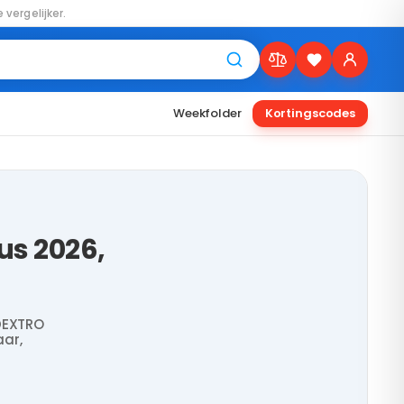
 vergelijker.
Weekfolder
Kortingscodes
s 2026,
DEXTRO
aar,