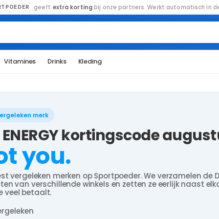
geeft
extra korting
bij onze partners. Werkt automatisch in de
RTPOEDER
Vitamines
Drinks
Kleding
vergeleken merk
ENERGY kortingscode augustu
ot you.
st vergeleken merken op Sportpoeder. We verzamelen de 
n van verschillende winkels en zetten ze eerlijk naast elk
te veel betaalt.
ergeleken