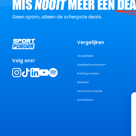
MIS
NOOIT
MEER EEN
DEA
Geen spam, alleen de scherpste deals.
Vergelijken
Vergelijker
Volg ons!
SupplementScore®
Kortingscodes
Merken
Exclusieve deals
Actiefolder