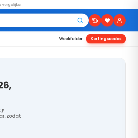
 vergelijker.
Weekfolder
Kortingscodes
26,
.P.
ar, zodat