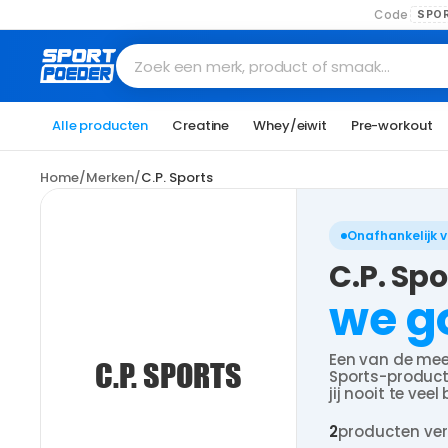
Code
SPO
Zoek een merk, product of smaak…
Alle producten
Creatine
Whey/eiwit
Pre-workout
Home
/
Merken
/
C.P. Sports
Onafhankelijk 
C.P. Sp
we g
Een van de mee
C.P. SPORTS
Sports-producte
jij nooit te veel
2
producten ve