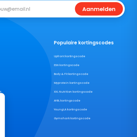
Aanmelden
Populaire kortingscodes
Upfront kortingscode
ESN kortingscode
Body & Fit kortingscode
Myprotein kortingscode
t
XXL Nutrition kortingscode
AYBL kortingscode
YoungLA kortingscode
Gymshark kortingscode