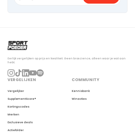
Eerlijk vergelijken op prijs en kwaliteit. Geen broscience, alleen waar je wat aan
hebt.
VERGELIJKEN
COMMUNITY
Vergelijker
Kennisbank
SupplementScore®
Winacties
Kortingscodes
Merken
Exclusieve deals
Actiefolder