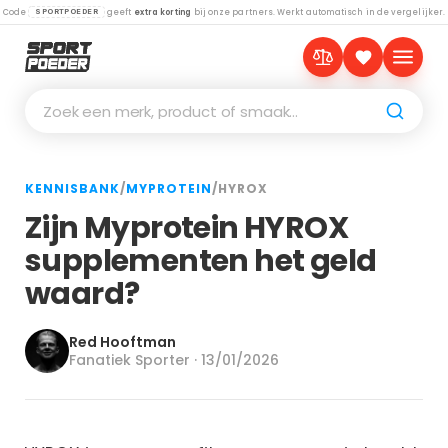
Code
geeft
extra korting
bij onze partners. Werkt automatisch in de vergelijker.
SPORTPOEDER
Zoek een merk, product of smaak…
KENNISBANK
/
MYPROTEIN
/
HYROX
Zijn Myprotein HYROX
supplementen het geld
waard?
Red Hooftman
Fanatiek Sporter · 13/01/2026