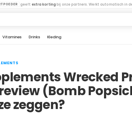
geeft
extra korting
bij onze partners. Werkt automatisch in de
RTPOEDER
Vitamines
Drinks
Kleding
LEMENTS
plements Wrecked P
review (Bomb Popsicl
 ze zeggen?
6