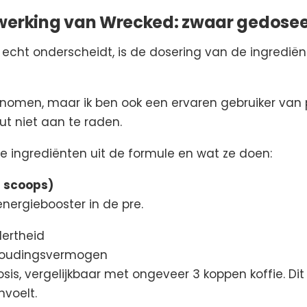
 werking van Wrecked: zwaar gedose
cht onderscheidt, is de dosering van de ingrediënte
genomen, maar ik ben ook een ervaren gebruiker van 
ut niet aan te raden.
ste ingrediënten uit de formule en wat ze doen:
2 scoops)
 energiebooster in de pre.
lertheid
ithoudingsvermogen
is, vergelijkbaar met ongeveer 3 koppen koffie. Di
nvoelt.