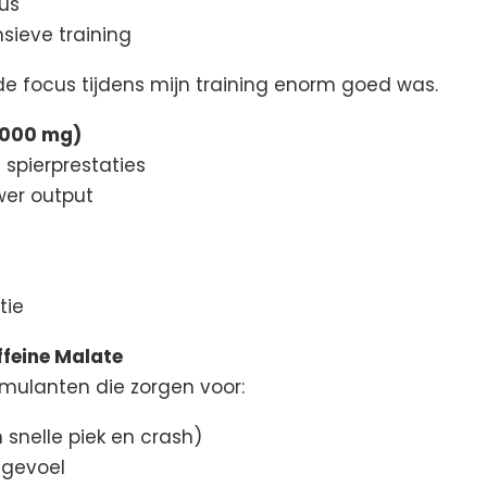
us
nsieve training
 de focus tijdens mijn training enorm goed was.
5000 mg)
 spierprestaties
wer output
tie
feine Malate
timulanten die zorgen voor:
snelle piek en crash)
egevoel