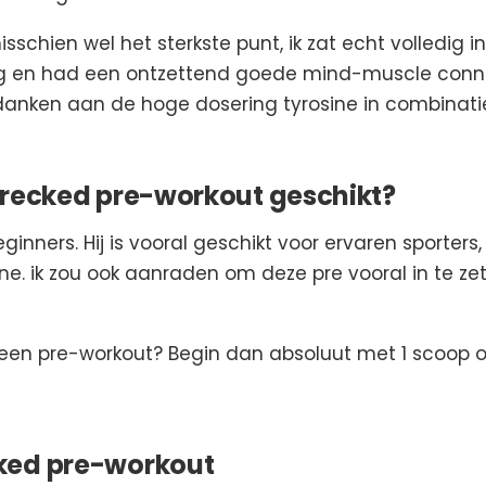
schien wel het sterkste punt, ik zat echt volledig in 
ng en had een ontzettend goede mind-muscle conne
te danken aan de hoge dosering tyrosine in combinat
Wrecked pre-workout geschikt?
eginners. Hij is vooral geschikt voor ervaren sporters,
e. ik zou ook aanraden om deze pre vooral in te ze
 geen pre-workout? Begin dan absoluut met 1 scoop o
ked pre-workout