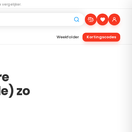
 vergelijker.
Weekfolder
Kortingscodes
re
e) zo