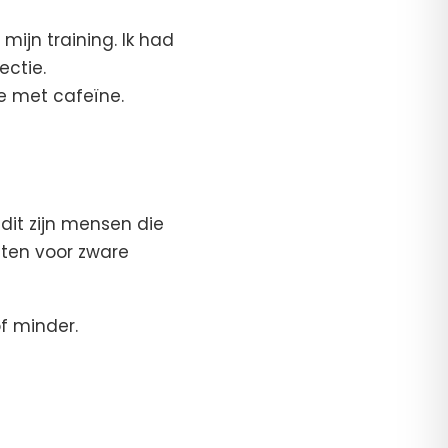
mijn training. Ik had
ctie.
ie met cafeïne.
 dit zijn mensen die
tten voor zware
f minder.