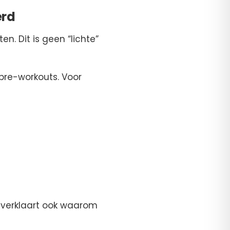
erd
n. Dit is geen “lichte”
pre-workouts. Voor
t verklaart ook waarom