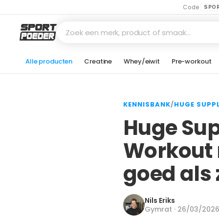
Code
SPO
Zoek een merk, product of smaak…
Alle producten
Creatine
Whey/eiwit
Pre-workout
KENNISBANK
/
HUGE SUPP
Huge Sup
Workout 
goed als
Nils Eriks
Gymrat · 26/03/202