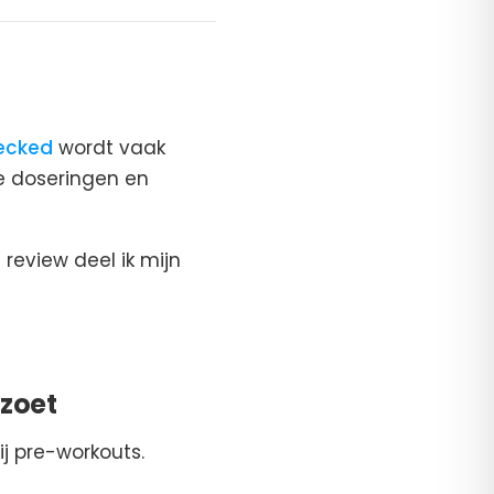
ecked
wordt vaak
e doseringen en
review deel ik mijn
 zoet
j pre-workouts.